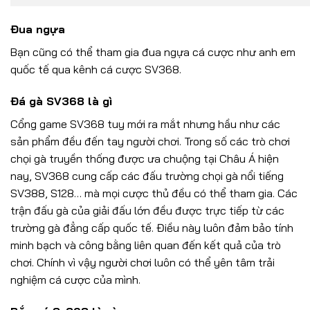
Đua ngựa
Bạn cũng có thể tham gia đua ngựa cá cược như anh em
quốc tế qua kênh cá cược SV368.
Đá gà SV368 là gì
Cổng game SV368 tuy mới ra mắt nhưng hầu như các
sản phẩm đều đến tay người chơi. Trong số các trò chơi
chọi gà truyền thống được ưa chuộng tại Châu Á hiện
nay, SV368 cung cấp các đấu trường chọi gà nổi tiếng
SV388, S128… mà mọi cược thủ đều có thể tham gia. Các
trận đấu gà của giải đấu lớn đều được trực tiếp từ các
trường gà đẳng cấp quốc tế. Điều này luôn đảm bảo tính
minh bạch và công bằng liên quan đến kết quả của trò
chơi. Chính vì vậy người chơi luôn có thể yên tâm trải
nghiệm cá cược của mình.