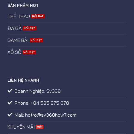
SẢN PHẨM HOT
THỂ THAO
ĐÁ GÀ
GAME BÀI
XỔ SỐ
LIÊN HỆ NHANH
Doanh Nghiệp: Sv368
Phone: +84 585 875 078
Mail:
hotro@sv368how7.com
KHUYẾN MÃI