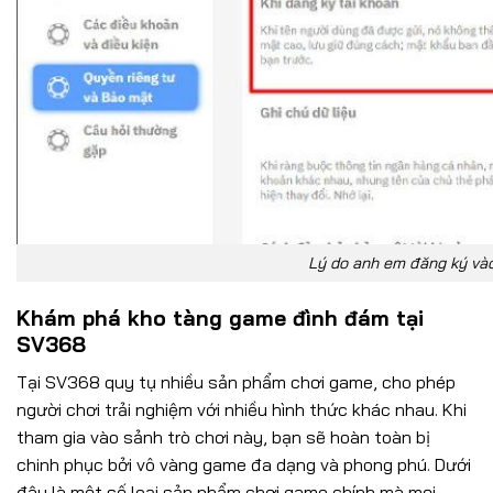
Lý do anh em đăng ký và
Khám phá kho tàng game đình đám tại
SV368
Tại SV368 quy tụ nhiều sản phẩm chơi game, cho phép
người chơi trải nghiệm với nhiều hình thức khác nhau. Khi
tham gia vào sảnh trò chơi này, bạn sẽ hoàn toàn bị
chinh phục bởi vô vàng game đa dạng và phong phú. Dưới
đây là một số loại sản phẩm chơi game chính mà mọi