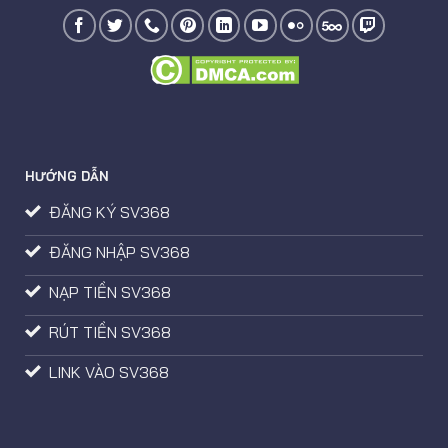
HƯỚNG DẪN
ĐĂNG KÝ SV368
ĐĂNG NHẬP SV368
NẠP TIỀN SV368
RÚT TIỀN SV368
LINK VÀO SV368