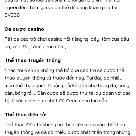
người đều tham gia và có thể dễ dàng khám phá tại
SV368.
Cá cược casino
Tất cả các trò chơi casino nổi tiếng tại đây: tôm cua bầu
cá, xóc đĩa, tài xỉu, roulette,…
Thể thao truyền thống
Nhắc tới SV368 không thể bỏ qua các trò cá cược thể
thao truyền thống từ trước đến nay. Tại đây có nhiều
môn thể thao quen thuộc phải kể đến như bóng đá, bóng
bàn, bóng rổ,… Dân cược sẽ được thử tài dự đoán với các
tỷ lệ kèo cược cực chất đã được chọn lọc sẵn.
Thể thao điện tử
Thể thao điện tử không hề thua kém các môn thể thao
truyền thống và đã có nhiều bước phát triển trong những