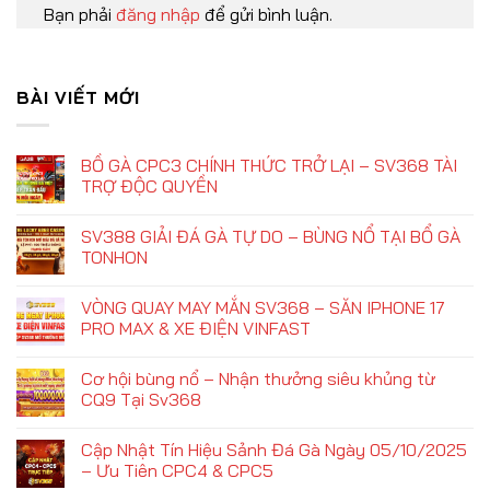
Bạn phải
đăng nhập
để gửi bình luận.
BÀI VIẾT MỚI
BỒ GÀ CPC3 CHÍNH THỨC TRỞ LẠI – SV368 TÀI
TRỢ ĐỘC QUYỀN
SV388 GIẢI ĐÁ GÀ TỰ DO – BÙNG NỔ TẠI BỔ GÀ
TONHON
VÒNG QUAY MAY MẮN SV368 – SĂN IPHONE 17
PRO MAX & XE ĐIỆN VINFAST
Cơ hội bùng nổ – Nhận thưởng siêu khủng từ
CQ9 Tại Sv368
Cập Nhật Tín Hiệu Sảnh Đá Gà Ngày 05/10/2025
– Ưu Tiên CPC4 & CPC5