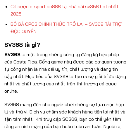
Cá cược e-sport ae888 tại nhà cái sv368 hot nhất
2025
BỒ GÀ CPC3 CHÍNH THỨC TRỞ LẠI – SV368 TÀI TRỢ
ĐỘC QUYỀN
SV368 là gì?
SV368
là một trong những công ty đăng ký hợp pháp
của Costa Rica. Cổng game này được các cơ quan tương
tự công nhận là nhà cái uy tín, chất lượng và đáng tin
cậy nhất. Mục tiêu của SV368 là tạo ra sự giải trí đa dạng
nhất và chất lượng cao nhất trên thị trường cá cược
online.
SV368 mang đến cho người chơi những sự lựa chọn hợp
lý và thú vị. Dịch vụ chăm sóc khách hàng tiện lợi nhất và
tận tâm nhất. Khi truy cập SC368, bạn có thể yên tâm
rằng an ninh mạng của bạn hoàn toàn an toàn. Ngoài ra,