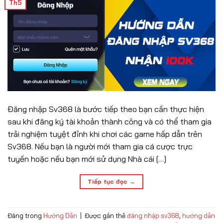
Th5
Đăng nhập Sv368 là bước tiếp theo bạn cần thực hiện
sau khi đăng ký tài khoản thành công và có thể tham gia
trải nghiệm tuyệt đỉnh khi chơi các game hấp dẫn trên
Sv368. Nếu bạn là người mới tham gia cá cược trực
tuyến hoặc nếu bạn mới sử dụng Nhà cái […]
Tiếp tục đọc
→
Đăng trong
Hướng Dẫn
|
Được gắn thẻ
đăng nhập sv368
,
hướng dẫn