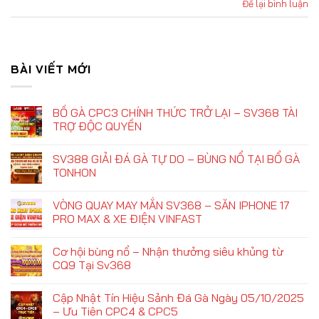
Để lại bình luận
BÀI VIẾT MỚI
BỒ GÀ CPC3 CHÍNH THỨC TRỞ LẠI – SV368 TÀI
TRỢ ĐỘC QUYỀN
SV388 GIẢI ĐÁ GÀ TỰ DO – BÙNG NỔ TẠI BỔ GÀ
TONHON
VÒNG QUAY MAY MẮN SV368 – SĂN IPHONE 17
PRO MAX & XE ĐIỆN VINFAST
Cơ hội bùng nổ – Nhận thưởng siêu khủng từ
CQ9 Tại Sv368
Cập Nhật Tín Hiệu Sảnh Đá Gà Ngày 05/10/2025
– Ưu Tiên CPC4 & CPC5