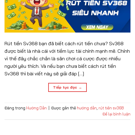
Rút tiền Sv368 bạn đã biết cách rút tiền chưa? Sv368
được biết là nhà cái với tiềm lực tài chính mạnh mẽ. Chính
vì thế đây chắc chắn là sân chơi cá cược được nhiều
người yêu thích. Và nếu bạn chưa biết cách rút tiền
Sv368 thì bài viết này sẽ giải đáp […]
Tiếp tục đọc
→
Đăng trong
Hướng Dẫn
|
Được gắn thẻ
hướng dẫn
,
rút tiền sv368
Để lại bình luận