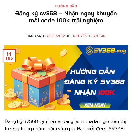
HƯỚNG DẪN
Đăng ký sv368 – Nhận ngay khuyến
mãi code 100k trải nghiệm
ĐĂNG VÀO
14/05/2022
BỞI
NGUYỄN TUẤN TÂN
14
Th5
Đăng ký SV368 tại nhà cái đang làm mưa làm gió trên thị
trường trong những năm vừa qua. Bạn biết được SV368