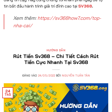
tin bắt đầu hành trình giải trí đỉnh cao tại
SV368
.
Xem thêm:
https://sv368how7.com/top-
nha-cai/
HƯỚNG DẪN
Rút Tiền Sv368 – Chi Tiết Cách Rút
Tiền Cực Nhanh Tại Sv368
ĐĂNG VÀO
24/05/2022
BỞI
NGUYỄN TUẤN TÂN
24
Th5