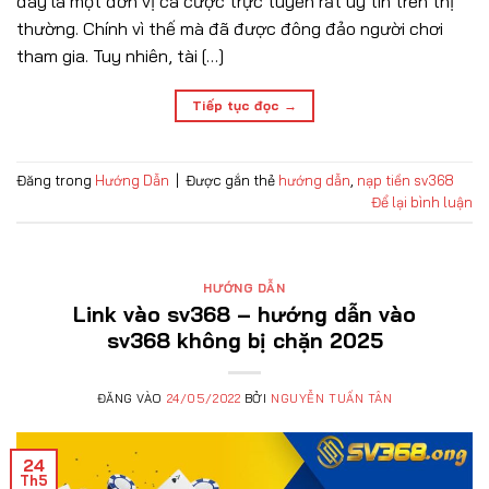
đây là một đơn vị cá cược trực tuyến rất uy tín trên thị
thường. Chính vì thế mà đã được đông đảo người chơi
tham gia. Tuy nhiên, tài […]
Tiếp tục đọc
→
Đăng trong
Hướng Dẫn
|
Được gắn thẻ
hướng dẫn
,
nạp tiền sv368
Để lại bình luận
HƯỚNG DẪN
Link vào sv368 – hướng dẫn vào
sv368 không bị chặn 2025
ĐĂNG VÀO
24/05/2022
BỞI
NGUYỄN TUẤN TÂN
24
Th5