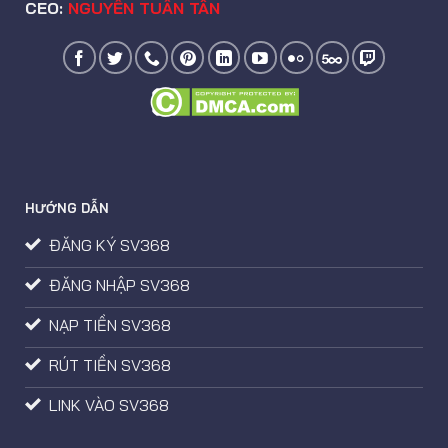
CEO:
NGUYỄN TUẤN TÂN
HƯỚNG DẪN
ĐĂNG KÝ SV368
ĐĂNG NHẬP SV368
NẠP TIỀN SV368
RÚT TIỀN SV368
LINK VÀO SV368