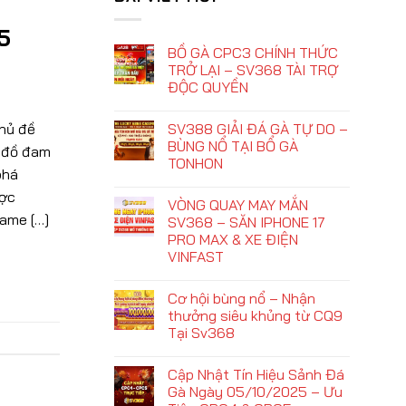
5
BỒ GÀ CPC3 CHÍNH THỨC
TRỞ LẠI – SV368 TÀI TRỢ
ĐỘC QUYỀN
SV388 GIẢI ĐÁ GÀ TỰ DO –
chủ đề
BÙNG NỔ TẠI BỔ GÀ
n đồ đam
TONHON
phá
ược
VÒNG QUAY MAY MẮN
game […]
SV368 – SĂN IPHONE 17
PRO MAX & XE ĐIỆN
VINFAST
Cơ hội bùng nổ – Nhận
thưởng siêu khủng từ CQ9
Tại Sv368
Cập Nhật Tín Hiệu Sảnh Đá
Gà Ngày 05/10/2025 – Ưu