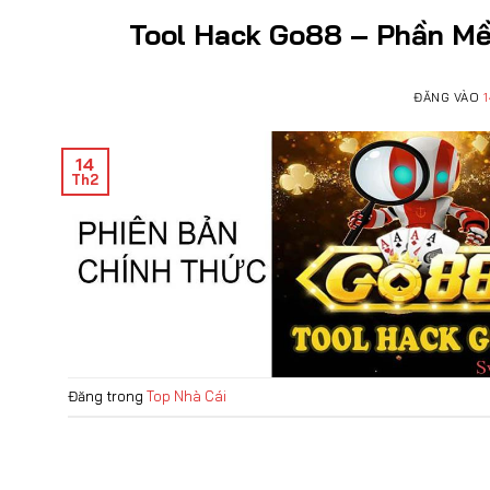
Tool Hack Go88 – Phần Mề
ĐĂNG VÀO
14
Th2
Đăng trong
Top Nhà Cái