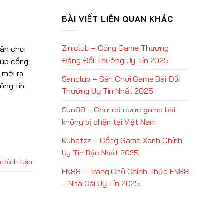
BÀI VIẾT LIÊN QUAN KHÁC
Ziniclub – Cổng Game Thượng
ân chơi
Đẳng Đổi Thưởng Uy Tín 2025
iúp cổng
 mới ra
Sanclub – Sân Chơi Game Bài Đổi
ông tin
Thưởng Uy Tín Nhất 2025
Sun88 – Chơi cá cược game bài
không bị chặn tại Việt Nam
Kubetzz – Cổng Game Xanh Chính
Uy Tín Bậc Nhất 2025
ại bình luận
FN88 – Trang Chủ Chính Thức FN88
– Nhà Cái Uy Tín 2025