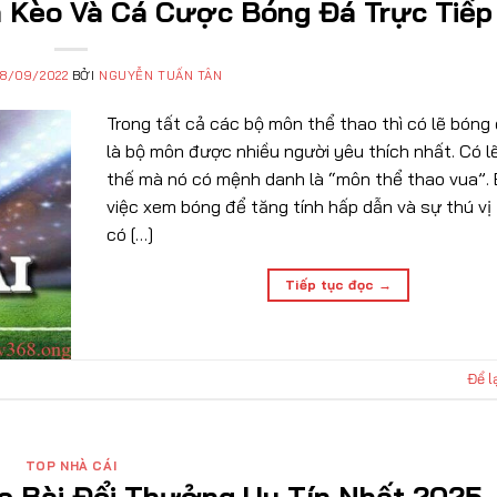
 Kèo Và Cá Cược Bóng Đá Trực Tiếp
8/09/2022
BỞI
NGUYỄN TUẤN TÂN
Trong tất cả các bộ môn thể thao thì có lẽ bóng
là bộ môn được nhiều người yêu thích nhất. Có lẽ
thế mà nó có mệnh danh là “môn thể thao vua”.
việc xem bóng để tăng tính hấp dẫn và sự thú vị 
có […]
Tiếp tục đọc
→
Để l
TOP NHÀ CÁI
e Bài Đổi Thưởng Uy Tín Nhất 2025