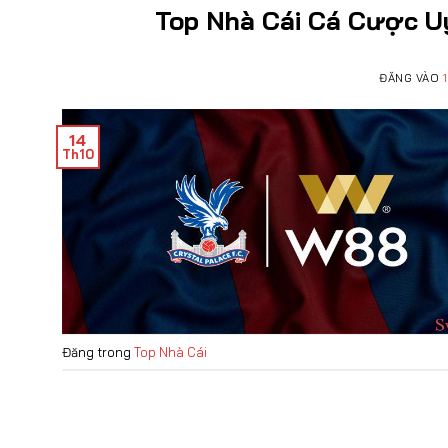
Top Nhà Cái Cá Cược U
ĐĂNG VÀO
14
Th10
Đăng trong
Top Nhà Cái