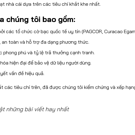
ạt nhà cái dựa trên các tiêu chí khắt khe nhất.
ủa chúng tôi bao gồm:
ởi các tổ chức cờ bạc quốc tế uy tín (PAGCOR, Curacao Egam
 an toàn và hỗ trợ đa dạng phương thức.
phong phú và tỷ lệ trả thưởng cạnh tranh.
óa hiện đại để bảo vệ dữ liệu người dùng.
uyết vấn đề hiệu quả.
 các tiêu chí trên, đã được chúng tôi kiểm chứng và xếp hạng
t những bài viết hay nhất