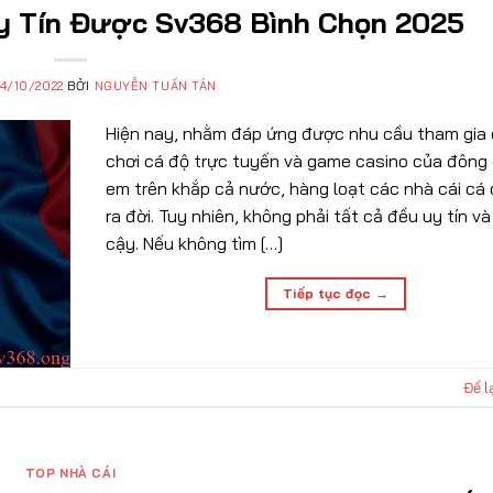
y Tín Được Sv368 Bình Chọn 2025
14/10/2022
BỞI
NGUYỄN TUẤN TÂN
Hiện nay, nhằm đáp ứng được nhu cầu tham gia 
chơi cá độ trực tuyến và game casino của đông
em trên khắp cả nước, hàng loạt các nhà cái cá
ra đời. Tuy nhiên, không phải tất cả đều uy tín và
cậy. Nếu không tìm […]
Tiếp tục đọc
→
Để l
TOP NHÀ CÁI