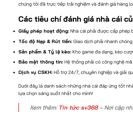
chúng tôi đã trực tiếp trải nghiệm và đánh giá hàng lo
Các tiêu chí đánh giá nhà cái c
Giấy phép hoạt động:
Nhà cái phải được cấp phép b
Tốc độ Nạp & Rút tiền:
Giao dịch phải nhanh chóng,
Sản phẩm & Tỷ lệ kèo:
Kho game đa dạng, kèo cược 
Bảo mật thông tin:
Hệ thống phải có công nghệ mã h
Dịch vụ CSKH:
Hỗ trợ 24/7, chuyên nghiệp và giải q
Dưới đây là danh sách những nhà cái đáp ứng tốt nhất
lựa chọn sáng suốt nhất cho mình!
Xem thêm:
Tin tức sv368
– Nơi cập nhậ