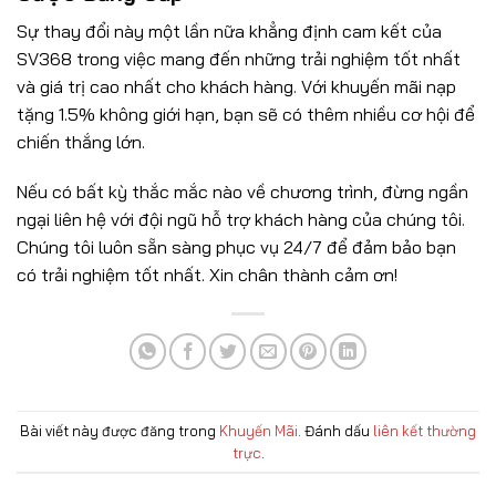
Sự thay đổi này một lần nữa khẳng định cam kết của
SV368 trong việc mang đến những trải nghiệm tốt nhất
và giá trị cao nhất cho khách hàng. Với khuyến mãi nạp
tặng 1.5% không giới hạn, bạn sẽ có thêm nhiều cơ hội để
chiến thắng lớn.
Nếu có bất kỳ thắc mắc nào về chương trình, đừng ngần
ngại liên hệ với đội ngũ hỗ trợ khách hàng của chúng tôi.
Chúng tôi luôn sẵn sàng phục vụ 24/7 để đảm bảo bạn
có trải nghiệm tốt nhất. Xin chân thành cảm ơn!
Bài viết này được đăng trong
Khuyến Mãi
. Đánh dấu
liên kết thường
trực
.