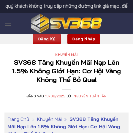
Bỏ
ách không truy cập những đường link giả mạo, để tránh mất 
qua
nội
dung
Đăng Ký
Đăng Nhập
KHUYẾN MÃI
SV368 Tăng Khuyến Mãi Nạp Lên
1.5% Không Giới Hạn: Cơ Hội Vàng
Không Thể Bỏ Qua!
ĐĂNG VÀO
13/08/2025
BỞI
NGUYỄN TUẤN TÂN
Trang Chủ
»
Khuyến Mãi
»
SV368 Tăng Khuyến
Mãi Nạp Lên 1.5% Không Giới Hạn: Cơ Hội Vàng