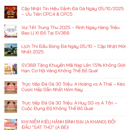
Cập Nhật Tín Hiệu Sảnh Đá Gà Ngày 05/10/2025
– Ưu Tiên CPC4 & CPC5
Vui Tết Trung Thu 2025 – Rinh Ngay Hàng Triệu
Bao Lì Xì Đỏ Tại SV368
Lịch Thi Đấu Bóng Đá Ngày 05/10 – Cập Nhật Mới
Nhất 2025
SV368 Tăng Khuyến Mãi Nạp Lên 1.5% Không Giới
Hạn: Cơ Hội Vàng Không Thể Bỏ Qua!
Trực tiếp Đá Gà 30 Triệu: A Hoàng vs A Thái – Kèo
Cược Hấp Dẫn Nhất Hôm Nay
Trực tiếp Đá Gà 30 Triệu: A Huy SG vs A Tồn –
Cuộc Đụng Độ Không Thể Bỏ Qua!
KHI NIỀM KIÊU HÃNH BÌNH ĐẠI (A KHANG) ĐỐI
ĐẦU “SÁT THỦ” (A BÉ)!