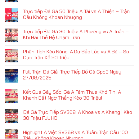
Trực tiếp Đá Gà 50 Triệu: A Tài vs A Thiện – Trận
Cầu Không Khoan Nhượng
Trực tiếp Đá Gà 30 Triệu: A Phương vs A Tuấn –
Khi Hai Thế Hệ Chạm Trán
Phân Tích Kèo Nóng: A Dự Bảo Lộc vs A Bé – So
Cựa Trận Xổ 50 Triệu
Full Trận Đá Giải Trực Tiếp Bồ Gà Cpc3 Ngày
27/08/2025
Kết Quả Gây Sốc: Gà A Tâm Thua Khó Tin, A
Khanh Bất Ngờ Thắng Kèo 30 Triệu!
Đá Gà Trực Tiếp SV368: A Khoa vs A Khang | Kèo
30 Triệu Full HD
Highlight A Việt SV368 vs A Tuấn: Trận Cầu 100
Triệu Không Khoan Nhượng