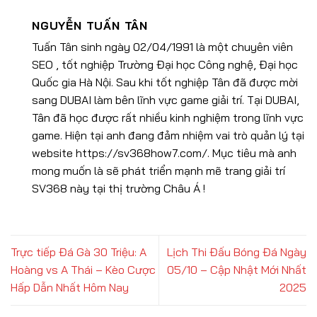
NGUYỄN TUẤN TÂN
Tuấn Tân sinh ngày 02/04/1991 là một chuyên viên
SEO , tốt nghiệp Trường Đại học Công nghệ, Đại học
Quốc gia Hà Nội. Sau khi tốt nghiệp Tân đã được mời
sang DUBAI làm bên lĩnh vực game giải trí. Tại DUBAI,
Tân đã học được rất nhiều kinh nghiệm trong lĩnh vực
game. Hiện tại anh đang đảm nhiệm vai trò quản lý tại
website https://sv368how7.com/. Mục tiêu mà anh
mong muốn là sẽ phát triển mạnh mẽ trang giải trí
SV368 này tại thị trường Châu Á !
Trực tiếp Đá Gà 30 Triệu: A
Lịch Thi Đấu Bóng Đá Ngày
Hoàng vs A Thái – Kèo Cược
05/10 – Cập Nhật Mới Nhất
Hấp Dẫn Nhất Hôm Nay
2025