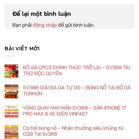
Để lại một bình luận
Bạn phải
đăng nhập
để gửi bình luận.
BÀI VIẾT MỚI
BỒ GÀ CPC3 CHÍNH THỨC TRỞ LẠI – SV368 TÀI
TRỢ ĐỘC QUYỀN
SV388 GIẢI ĐÁ GÀ TỰ DO – BÙNG NỔ TẠI BỔ GÀ
TONHON
VÒNG QUAY MAY MẮN SV368 – SĂN IPHONE 17
PRO MAX & XE ĐIỆN VINFAST
Cơ hội bùng nổ – Nhận thưởng siêu khủng từ
CQ9 Tại Sv368