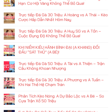
Hạn: Cơ Hội Vàng Không Thể Bỏ Qua!
Trực tiếp Đá Gà 30 Triệu: A Hoàng vs A Thái – Kèo
Cược Hấp Dẫn Nhất Hôm Nay
Trực tiếp Đá Gà 30 Triệu: A Huy SG vs A Tồn –
Cuộc Đụng Độ Không Thể Bỏ Qua!
KHI NIỀM KIÊU HÃNH BÌNH ĐẠI (A KHANG) ĐỐI
ĐẦU “SÁT THỦ” (A BÉ)!
Trực tiếp Đá Gà 50 Triệu: A Tài vs A Thiện – Trận
Cầu Không Khoan Nhượng
Trực tiếp Đá Gà 30 Triệu: A Phương vs A Tuấn –
Khi Hai Thế Hệ Chạm Trán
Phân Tích Kèo Nóng: A Dự Bảo Lộc vs A Bé – So
Cựa Trận Xổ 50 Triệu