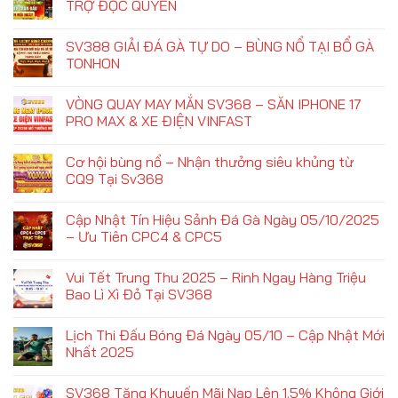
TRỢ ĐỘC QUYỀN
SV388 GIẢI ĐÁ GÀ TỰ DO – BÙNG NỔ TẠI BỔ GÀ
TONHON
VÒNG QUAY MAY MẮN SV368 – SĂN IPHONE 17
PRO MAX & XE ĐIỆN VINFAST
Cơ hội bùng nổ – Nhận thưởng siêu khủng từ
CQ9 Tại Sv368
Cập Nhật Tín Hiệu Sảnh Đá Gà Ngày 05/10/2025
– Ưu Tiên CPC4 & CPC5
Vui Tết Trung Thu 2025 – Rinh Ngay Hàng Triệu
Bao Lì Xì Đỏ Tại SV368
Lịch Thi Đấu Bóng Đá Ngày 05/10 – Cập Nhật Mới
Nhất 2025
SV368 Tăng Khuyến Mãi Nạp Lên 1.5% Không Giới