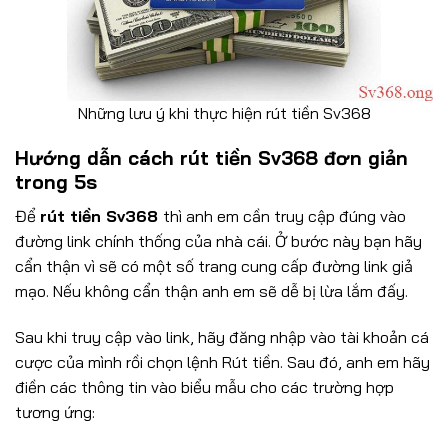
Những lưu ý khi thực hiện rút tiền Sv368
Hướng dẫn cách rút tiền Sv368 đơn giản
trong 5s
Để
rút tiền Sv368
thì anh em cần truy cập đúng vào
đường link chính thống của nhà cái. Ở bước này bạn hãy
cẩn thận vì sẽ có một số trang cung cấp đường link giả
mạo. Nếu không cẩn thận anh em sẽ dễ bị lừa lắm đấy.
Sau khi truy cập vào link, hãy đăng nhập vào tài khoản cá
cược của mình rồi chọn lệnh Rút tiền. Sau đó, anh em hãy
điền các thông tin vào biểu mẫu cho các trường hợp
tương ứng: