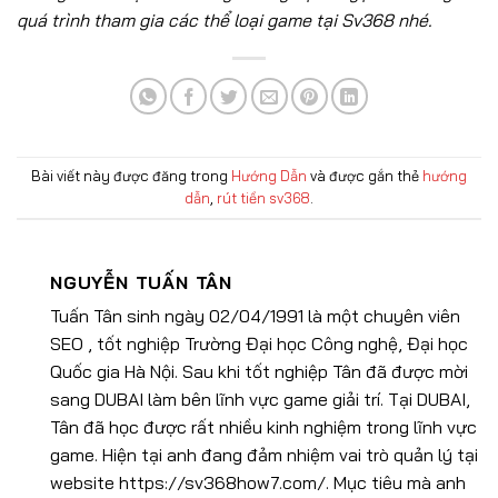
quá trình tham gia các thể loại game tại Sv368 nhé.
Bài viết này được đăng trong
Hướng Dẫn
và được gắn thẻ
hướng
dẫn
,
rút tiền sv368
.
NGUYỄN TUẤN TÂN
Tuấn Tân sinh ngày 02/04/1991 là một chuyên viên
SEO , tốt nghiệp Trường Đại học Công nghệ, Đại học
Quốc gia Hà Nội. Sau khi tốt nghiệp Tân đã được mời
sang DUBAI làm bên lĩnh vực game giải trí. Tại DUBAI,
Tân đã học được rất nhiều kinh nghiệm trong lĩnh vực
game. Hiện tại anh đang đảm nhiệm vai trò quản lý tại
website https://sv368how7.com/. Mục tiêu mà anh