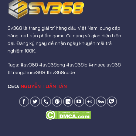
Sv368 là trang giải trí hàng đầu Việt Nam, cung cấp
hàng loạt sản phẩm game đa dạng và giao diện hiện
đại. Đăng ký ngay để nhận ngày khuyến mãi trải
nghiệm 100K.
Tags: #sv368 #sv368ong #sv368io #nhacaisv368
#trangchusv368 #sv368code
CEO:
NGUYỄN TUẤN TÂN