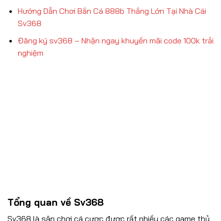
Hướng Dẫn Chơi Bắn Cá 888b Thắng Lớn Tại Nhà Cái
Sv368
Đăng ký sv368 – Nhận ngay khuyến mãi code 100k trải
nghiệm
Tổng quan về Sv368
Sv368 là sân chơi cá cược được rất nhiều các game thủ