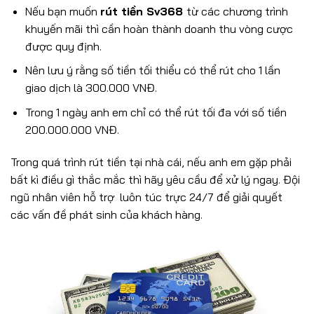
Nếu bạn muốn
rút tiền Sv368
từ các chương trình
khuyến mãi thì cần hoàn thành doanh thu vòng cược
được quy định.
Nên lưu ý rằng số tiền tối thiểu có thể rút cho 1 lần
giao dịch là 300.000 VNĐ.
Trong 1 ngày anh em chỉ có thể rút tối đa với số tiền
200.000.000 VNĐ.
Trong quá trình rút tiền tại nhà cái, nếu anh em gặp phải
bất kì điều gì thắc mắc thì hãy yêu cầu để xử lý ngay. Đội
ngũ nhân viên hỗ trợ luôn túc trực 24/7 để giải quyết
các vấn đề phát sinh của khách hàng.