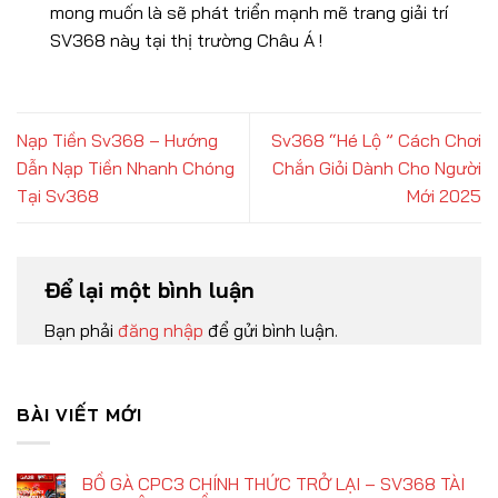
mong muốn là sẽ phát triển mạnh mẽ trang giải trí
SV368 này tại thị trường Châu Á !
Nạp Tiền Sv368 – Hướng
Sv368 “Hé Lộ ” Cách Chơi
Dẫn Nạp Tiền Nhanh Chóng
Chắn Giỏi Dành Cho Người
Tại Sv368
Mới 2025
Để lại một bình luận
Bạn phải
đăng nhập
để gửi bình luận.
BÀI VIẾT MỚI
BỒ GÀ CPC3 CHÍNH THỨC TRỞ LẠI – SV368 TÀI