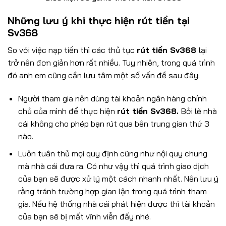
Những lưu ý khi thực hiện rút tiền tại
Sv368
So với việc nạp tiền thì các thủ tục
rút tiền Sv368
lại
trở nên đơn giản hơn rất nhiều. Tuy nhiên, trong quá trình
đó anh em cũng cần lưu tâm một số vấn đề sau đây:
Người tham gia nên dùng tài khoản ngân hàng chính
chủ của mình để thực hiện
rút tiền Sv368.
Bởi lẽ nhà
cái không cho phép bạn rút qua bên trung gian thứ 3
nào.
Luôn tuân thủ mọi quy định cũng như nội quy chung
mà nhà cái đưa ra. Có như vậy thì quá trình giao dịch
của bạn sẽ được xử lý một cách nhanh nhất. Nên lưu ý
rằng tránh trường hợp gian lận trong quá trình tham
gia. Nếu hệ thống nhà cái phát hiện được thì tài khoản
của bạn sẽ bị mất vĩnh viễn đấy nhé.