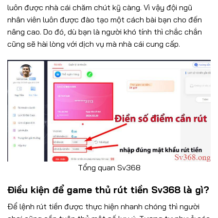
luôn được nhà cái chăm chút kỹ càng. Vì vậy đội ngũ
nhân viên luôn được đào tạo một cách bài bạn cho đến
nâng cao. Do đó, dù bạn là người khó tính thì chắc chắn
cũng sẽ hài lòng với dịch vụ mà nhà cái cung cấp.
Tổng quan Sv368
Điều kiện để game thủ rút tiền Sv368 là gì?
Để lệnh rút tiền được thực hiện nhanh chóng thì người