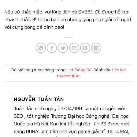
Nếu có thắc mắc, vui lòng liên hệ SV368 để được hỗ trợ
nhanh nhất. 🎉 Chúc bạn có những giây phút giải trí tuyệt
vời cùng bóng đá đỉnh cao!
Bài viết này được đăng trong
Lịch Bóng Đá
. Đánh dấu
liên kết
thường trực
.
NGUYỄN TUẤN TÂN
Tuấn Tân sinh ngày 02/04/1991 là một chuyên viên
SEO , tốt nghiệp Trường Đại học Công nghệ, Đại học
Quốc gia Hà Nội. Sau khi tốt nghiệp Tân đã được mời
sang DUBAI làm bên lĩnh vực game giải trí. Tại DUBAI,