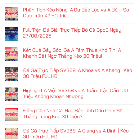
Phân Tích Kèo Nóng: A Dự Bảo Lộc vs A Bé – So
Cựa Trận Xổ 50 Triệu
Full Trận Đá Giải Trực Tiếp Bồ Gà Cpc3 Ngày
27/08/2025
Kết Quả Gây Sốc: Gà A Tâm Thua Khó Tin, A
Khanh Bất Ngờ Thắng Kèo 30 Triệu!
Đá Gà Trực Tiếp SV368: A Khoa vs A Khang | Kèo
30 Triệu Full HD
Highlight A Việt SV368 vs A Tuấn: Trận Cầu 100
Triệu Không Khoan Nhượng
Đẳng Cấp Nhà Cái Hay Bản Lĩnh Dân Chơi Sẽ
Thắng Trong Kèo 30 Triệu?
Đá Gà Trực Tiếp SV368: A Giang vs A Bình | Kèo
30 Triệu Full HD