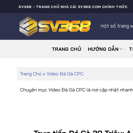
Bỏ
SV368 - TRANG CHỦ NHÀ CÁI SV368.COM CHÍNH THỨC
qua
nội
8 XIN THÔNG BÁO! Hiện nay có một số trang website giả mạo 
dung
TRANG CHỦ
HƯỚNG DẪN
T
Trang Chủ
»
Video Đá Gà CPC
Chuyên mục Video Đá Gà CPC là nơi cập nhật nhanh 
Trực tiếp Đá Gà 30 Triệu: 