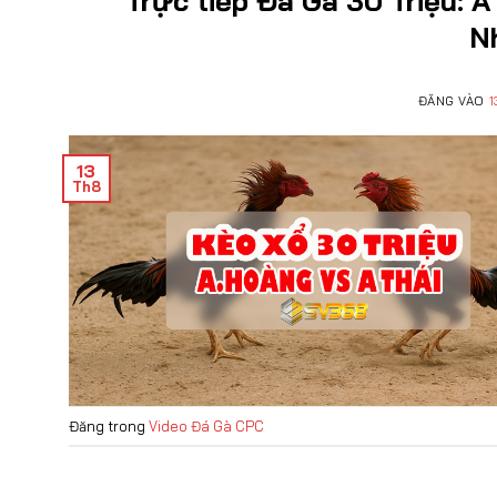
N
ĐĂNG VÀO
1
13
Th8
Đăng trong
Video Đá Gà CPC