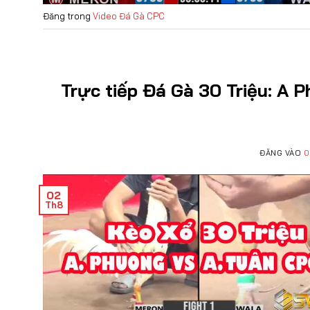
Đăng trong
Video Đá Gà CPC
Trực tiếp Đá Gà 30 Triệu: A 
ĐĂNG VÀO
0
02
Th8