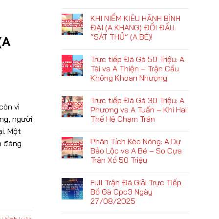
KHI NIỀM KIÊU HÃNH BÌNH
ĐẠI (A KHANG) ĐỐI ĐẦU
“SÁT THỦ” (A BÉ)!
(A
Trực tiếp Đá Gà 50 Triệu: A
Tài vs A Thiện – Trận Cầu
Không Khoan Nhượng
Trực tiếp Đá Gà 30 Triệu: A
còn vì
Phương vs A Tuấn – Khi Hai
Thế Hệ Chạm Trán
ng, người
i. Một
Phân Tích Kèo Nóng: A Dự
h đáng
Bảo Lộc vs A Bé – So Cựa
Trận Xổ 50 Triệu
Full Trận Đá Giải Trực Tiếp
Bồ Gà Cpc3 Ngày
27/08/2025