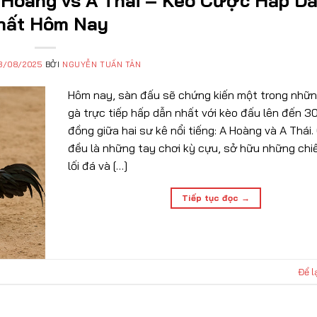
hất Hôm Nay
3/08/2025
BỞI
NGUYỄN TUẤN TÂN
Hôm nay, sàn đấu sẽ chứng kiến một trong nhữn
gà trực tiếp hấp dẫn nhất với kèo đấu lên đến 30
đồng giữa hai sư kê nổi tiếng: A Hoàng và A Thái.
đều là những tay chơi kỳ cựu, sở hữu những chi
lối đá và […]
Tiếp tục đọc
→
Để l