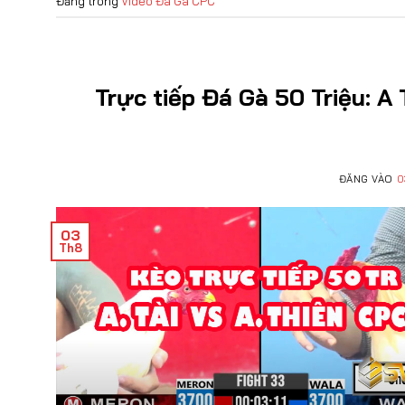
Đăng trong
Video Đá Gà CPC
Trực tiếp Đá Gà 50 Triệu: A
ĐĂNG VÀO
0
03
Th8