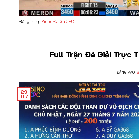
Đăng trong
Video Đá Gà CPC
Full Trận Đá Giải Trực
ĐĂNG VÀO
2
29
Th7