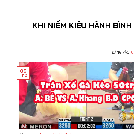
KHI NIỀM KIÊU HÃNH BÌNH 
ĐĂNG VÀO
0
05
Th8