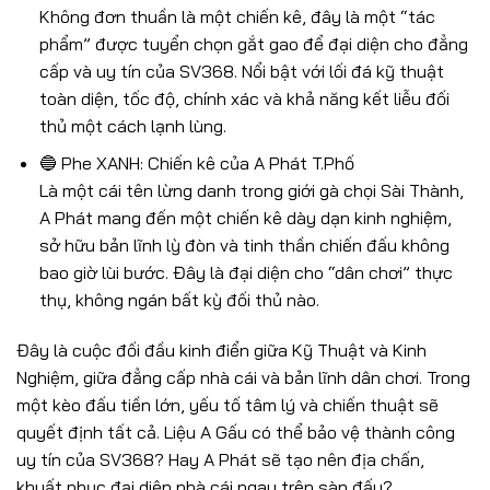
Không đơn thuần là một chiến kê, đây là một “tác
phẩm” được tuyển chọn gắt gao để đại diện cho đẳng
cấp và uy tín của SV368. Nổi bật với lối đá kỹ thuật
toàn diện, tốc độ, chính xác và khả năng kết liễu đối
thủ một cách lạnh lùng.
🔵 Phe XANH: Chiến kê của A Phát T.Phố
Là một cái tên lừng danh trong giới gà chọi Sài Thành,
A Phát mang đến một chiến kê dày dạn kinh nghiệm,
sở hữu bản lĩnh lỳ đòn và tinh thần chiến đấu không
bao giờ lùi bước. Đây là đại diện cho “dân chơi” thực
thụ, không ngán bất kỳ đối thủ nào.
Đây là cuộc đối đầu kinh điển giữa Kỹ Thuật và Kinh
Nghiệm, giữa đẳng cấp nhà cái và bản lĩnh dân chơi. Trong
một kèo đấu tiền lớn, yếu tố tâm lý và chiến thuật sẽ
quyết định tất cả. Liệu A Gấu có thể bảo vệ thành công
uy tín của SV368? Hay A Phát sẽ tạo nên địa chấn,
khuất phục đại diện nhà cái ngay trên sàn đấu?