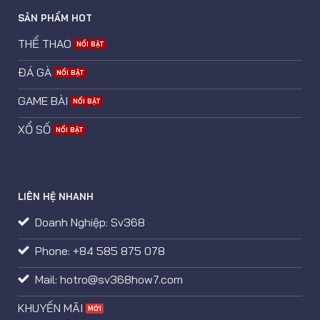
SẢN PHẨM HOT
THỂ THAO
ĐÁ GÀ
GAME BÀI
XỔ SỐ
LIÊN HỆ NHANH
Doanh Nghiệp: Sv368
Phone: +84 585 875 078
Mail:
hotro@sv368how7.com
KHUYẾN MÃI