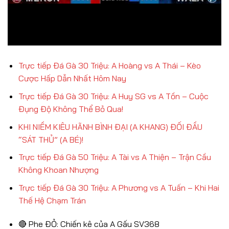
Trực tiếp Đá Gà 30 Triệu: A Hoàng vs A Thái – Kèo
Cược Hấp Dẫn Nhất Hôm Nay
Trực tiếp Đá Gà 30 Triệu: A Huy SG vs A Tồn – Cuộc
Đụng Độ Không Thể Bỏ Qua!
KHI NIỀM KIÊU HÃNH BÌNH ĐẠI (A KHANG) ĐỐI ĐẦU
“SÁT THỦ” (A BÉ)!
Trực tiếp Đá Gà 50 Triệu: A Tài vs A Thiện – Trận Cầu
Không Khoan Nhượng
Trực tiếp Đá Gà 30 Triệu: A Phương vs A Tuấn – Khi Hai
Thế Hệ Chạm Trán
🔴 Phe ĐỎ: Chiến kê của A Gấu SV368