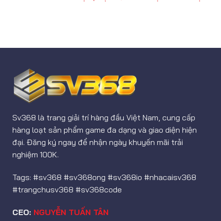
Sv368 là trang giải trí hàng đầu Việt Nam, cung cấp
hàng loạt sản phẩm game đa dạng và giao diện hiện
đại. Đăng ký ngay để nhận ngày khuyến mãi trải
nghiệm 100K.
Tags: #sv368 #sv368ong #sv368io #nhacaisv368
#trangchusv368 #sv368code
CEO:
NGUYỄN TUẤN TÂN