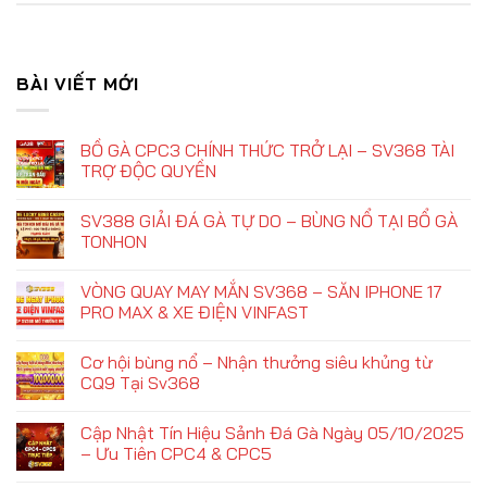
BÀI VIẾT MỚI
BỒ GÀ CPC3 CHÍNH THỨC TRỞ LẠI – SV368 TÀI
TRỢ ĐỘC QUYỀN
SV388 GIẢI ĐÁ GÀ TỰ DO – BÙNG NỔ TẠI BỔ GÀ
TONHON
VÒNG QUAY MAY MẮN SV368 – SĂN IPHONE 17
PRO MAX & XE ĐIỆN VINFAST
Cơ hội bùng nổ – Nhận thưởng siêu khủng từ
CQ9 Tại Sv368
Cập Nhật Tín Hiệu Sảnh Đá Gà Ngày 05/10/2025
– Ưu Tiên CPC4 & CPC5