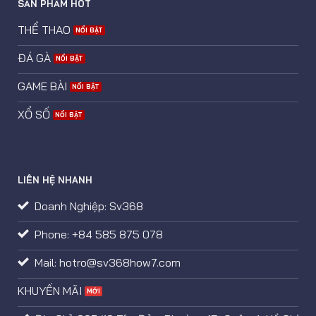
SẢN PHẨM HOT
THỂ THAO
ĐÁ GÀ
GAME BÀI
XỔ SỐ
LIÊN HỆ NHANH
Doanh Nghiệp: Sv368
Phone: +84 585 875 078
Mail:
hotro@sv368how7.com
KHUYẾN MÃI