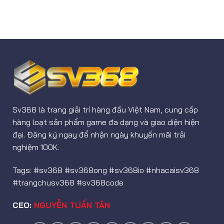
Sv368 là trang giải trí hàng đầu Việt Nam, cung cấp
hàng loạt sản phẩm game đa dạng và giao diện hiện
đại. Đăng ký ngay để nhận ngày khuyến mãi trải
nghiệm 100K.
Tags: #sv368 #sv368ong #sv368io #nhacaisv368
#trangchusv368 #sv368code
CEO:
NGUYỄN TUẤN TÂN