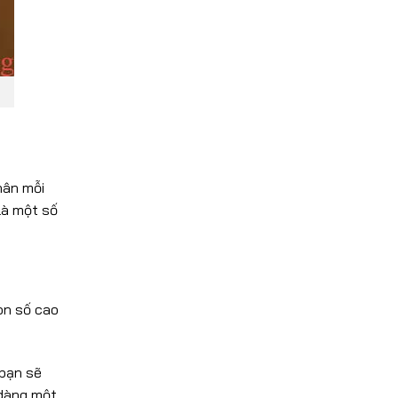
hân mỗi
là một số
con số cao
 bạn sẽ
 dàng một