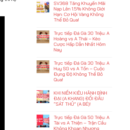
SV368 Tăng Khuyến Mãi
Nạp Lên 1.5% Không Giới
Hạn: Cơ Hội Vàng Không
Thể Bỏ Qua!
Trực tiếp Đá Gà 30 Triệu: A
Hoàng vs A Thái – Kèo
Cược Hấp Dẫn Nhất Hôm
Nay
Trực tiếp Đá Gà 30 Triệu: A
Huy SG vs A Tồn – Cuộc
Đụng Độ Không Thể Bỏ
Qua!
KHI NIỀM KIÊU HÃNH BÌNH
ĐẠI (A KHANG) ĐỐI ĐẦU
“SÁT THỦ” (A BÉ)!
Trực tiếp Đá Gà 50 Triệu: A
Tài vs A Thiện – Trận Cầu
Không Khoan Nhượng