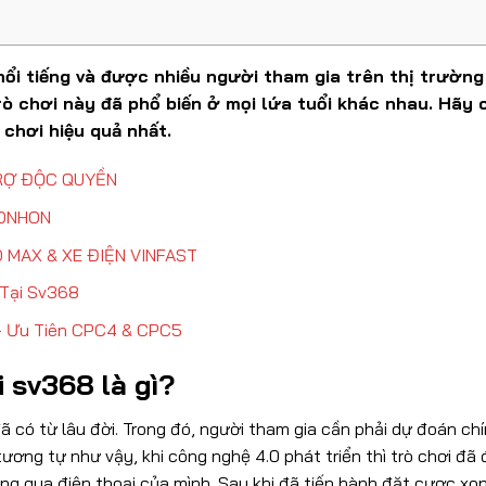
ổi tiếng và được nhiều người tham gia trên thị trường
rò chơi này đã phổ biến ở mọi lứa tuổi khác nhau. Hãy 
o chơi hiệu quả nhất.
TRỢ ĐỘC QUYỀN
TONHON
 MAX & XE ĐIỆN VINFAST
 Tại Sv368
– Ưu Tiên CPC4 & CPC5
i sv368 là gì?
ã có từ lâu đời. Trong đó, người tham gia cần phải dự đoán ch
ương tự như vậy, khi công nghệ 4.0 phát triển thì trò chơi đã
ng qua điện thoại của mình. Sau khi đã tiến hành đặt cược xon