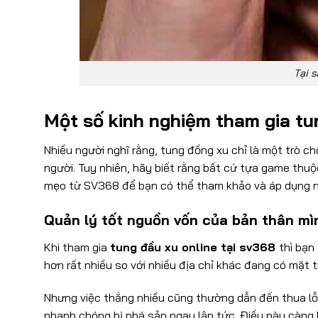
Tại s
Một số kinh nghiệm tham gia tu
Nhiều người nghĩ rằng, tung đồng xu chỉ là một trò c
người. Tuy nhiên, hãy biết rằng bất cứ tựa game thuộc
mẹo từ SV368 để bạn có thể tham khảo và áp dụng 
Quản lý tốt nguồn vốn của bản thân mì
Khi tham gia
tung đầu xu online tại sv368
thì bạn
hơn rất nhiều so với nhiều địa chỉ khác đang có mặt t
Nhưng việc thắng nhiều cũng thường dẫn đến thua lỗ n
nhanh chóng bị phá sản ngay lập tức. Điều này càng 