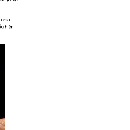
 chia
ầu hiện