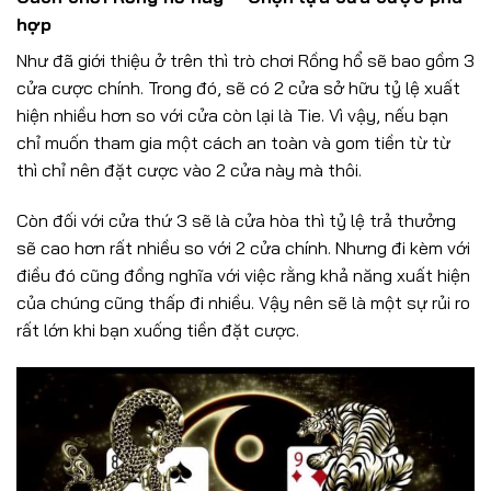
hợp
Như đã giới thiệu ở trên thì trò chơi Rồng hổ sẽ bao gồm 3
cửa cược chính. Trong đó, sẽ có 2 cửa sở hữu tỷ lệ xuất
hiện nhiều hơn so với cửa còn lại là Tie. Vì vậy, nếu bạn
chỉ muốn tham gia một cách an toàn và gom tiền từ từ
thì chỉ nên đặt cược vào 2 cửa này mà thôi.
Còn đối với cửa thứ 3 sẽ là cửa hòa thì tỷ lệ trả thưởng
sẽ cao hơn rất nhiều so với 2 cửa chính. Nhưng đi kèm với
điều đó cũng đồng nghĩa với việc rằng khả năng xuất hiện
của chúng cũng thấp đi nhiều. Vậy nên sẽ là một sự rủi ro
rất lớn khi bạn xuống tiền đặt cược.