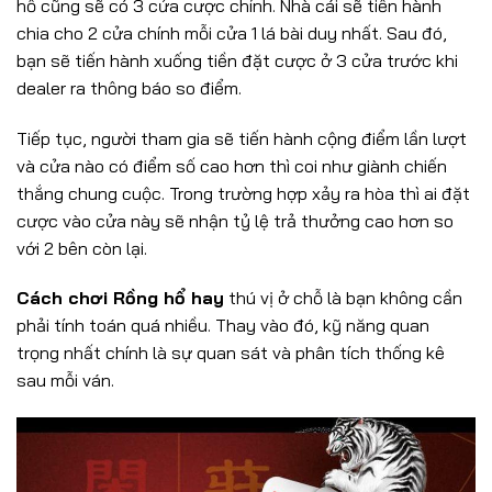
hổ cũng sẽ có 3 cửa cược chính. Nhà cái sẽ tiến hành
chia cho 2 cửa chính mỗi cửa 1 lá bài duy nhất. Sau đó,
bạn sẽ tiến hành xuống tiền đặt cược ở 3 cửa trước khi
dealer ra thông báo so điểm.
Tiếp tục, người tham gia sẽ tiến hành cộng điểm lần lượt
và cửa nào có điểm số cao hơn thì coi như giành chiến
thắng chung cuộc. Trong trường hợp xảy ra hòa thì ai đặt
cược vào cửa này sẽ nhận tỷ lệ trả thưởng cao hơn so
với 2 bên còn lại.
Cách chơi Rồng hổ hay
thú vị ở chỗ là bạn không cần
phải tính toán quá nhiều. Thay vào đó, kỹ năng quan
trọng nhất chính là sự quan sát và phân tích thống kê
sau mỗi ván.