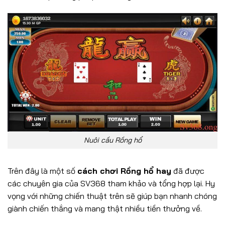
Nuôi cầu Rồng hổ
Trên đây là một số
cách chơi Rồng hổ hay
đã được
các chuyên gia của SV368 tham khảo và tổng hợp lại. Hy
vọng với những chiến thuật trên sẽ giúp bạn nhanh chóng
giành chiến thắng và mang thật nhiều tiền thưởng về.