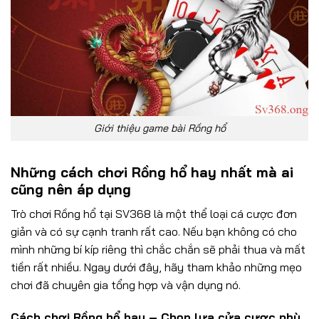
Giới thiệu game bài Rồng hổ
Những cách chơi Rồng hổ hay nhất mà ai
cũng nên áp dụng
Trò chơi Rồng hổ tại SV368 là một thể loại cá cược đơn
giản và có sự cạnh tranh rất cao. Nếu bạn không có cho
mình những bí kíp riêng thì chắc chắn sẽ phải thua và mất
tiền rất nhiều. Ngay dưới đây, hãy tham khảo những mẹo
chơi đã chuyên gia tổng hợp và vận dụng nó.
Cách chơi Rồng hổ hay – Chọn lựa cửa cược phù