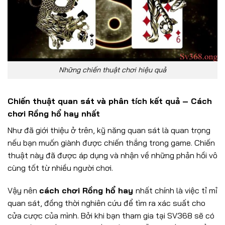
Những chiến thuật chơi hiệu quả
Chiến thuật quan sát và phân tích kết quả –
Cách
chơi Rồng hổ hay nhất
Như đã giới thiệu ở trên, kỹ năng quan sát là quan trọng
nếu bạn muốn giành được chiến thắng trong game. Chiến
thuật này đã được áp dụng và nhận về những phản hồi vô
cùng tốt từ nhiều người chơi.
Vậy nên
cách chơi Rồng hổ hay
nhất chính là việc tỉ mỉ
quan sát, đồng thời nghiên cứu để tìm ra xác suất cho
cửa cược của mình. Bởi khi bạn tham gia tại SV368 sẽ có