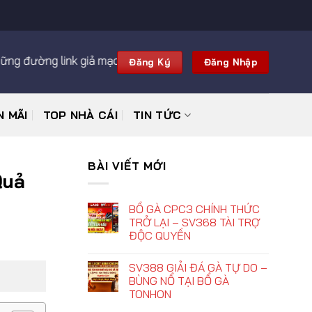
ả mạo, để tránh mất tiền trong tài khoản. Vui lòng truy cập
Đăng Ký
Đăng Nhập
 MÃI
TOP NHÀ CÁI
TIN TỨC
BÀI VIẾT MỚI
Quả
BỒ GÀ CPC3 CHÍNH THỨC
TRỞ LẠI – SV368 TÀI TRỢ
ĐỘC QUYỀN
SV388 GIẢI ĐÁ GÀ TỰ DO –
BÙNG NỔ TẠI BỔ GÀ
TONHON