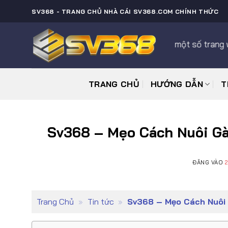
Bỏ
SV368 - TRANG CHỦ NHÀ CÁI SV368.COM CHÍNH THỨC
qua
nội
 XIN THÔNG BÁO! Hiện nay có một số trang website giả mạo N
dung
TRANG CHỦ
HƯỚNG DẪN
T
Sv368 – Mẹo Cách Nuôi Gà
ĐĂNG VÀO
Trang Chủ
»
Tin tức
»
Sv368 – Mẹo Cách Nuôi 