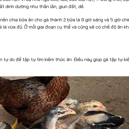
t dinh dưỡng như thằn lằn, giun đất, dế.
nên chia bữa ăn cho gà thành 2 bữa là 9 giờ sáng và 5 giờ chi
là vừa đủ. Ở mỗi giai đoạn cụ thể và cũng sẽ có chế độ ăn k
n tự do để tập tự tìm kiếm thức ăn. Điều này giúp gà tập tự ki