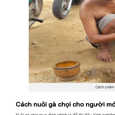
Cách chăm 
Cách nuôi gà chọi cho người mớ
Nuôi gà chọi mục đích chính là để thi đấu. Kinh nghiệ