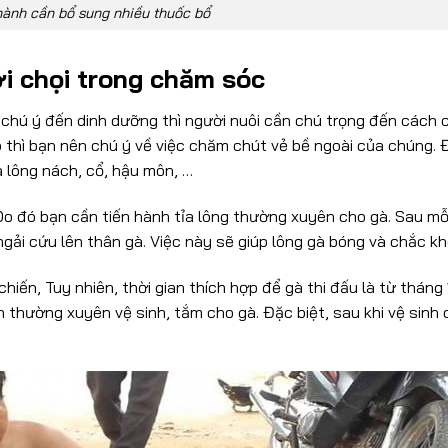
hành cần bổ sung nhiều thuốc bổ
i chọi trong chăm sóc
 chú ý đến dinh dưỡng thì người nuôi cần chú trọng đến cách
p thì bạn nên chú ý về việc chăm chút vẻ bề ngoài của chúng.
Đ
 lông nách, cổ, hậu môn, …
 Do đó bạn cần tiến hành tỉa lông thường xuyên cho gà.
Sau mỗi
ngải cứu lên thân gà. Việc này sẽ giúp lông gà bóng và chắc kh
hiến, Tuy nhiên, thời gian thích hợp để gà thi đấu là từ tháng
 thường xuyên vệ sinh, tắm cho gà. Đặc biệt, sau khi vệ sinh