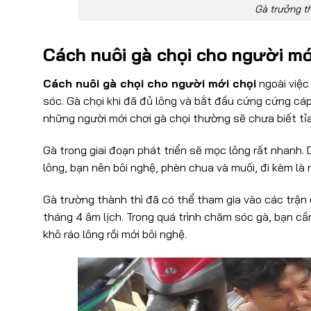
Gà trưởng t
Cách nuôi gà chọi cho người mớ
Cách nuôi gà chọi cho người mới chọi
ngoài việc
sóc. Gà chọi khi đã đủ lông và bắt đầu cứng cứng cá
những người mới chơi gà chọi thường sẽ chưa biết tỉa
Gà trong giai đoạn phát triển sẽ mọc lông rất nhanh.
lông, bạn nên bôi nghệ, phèn chua và muối, đi kèm là 
Gà trường thành thì đã có thể tham gia vào các trận c
tháng 4 âm lịch.
Trong quá trình chăm sóc gà, bạn cần
khô ráo lông rồi mới bôi nghệ.