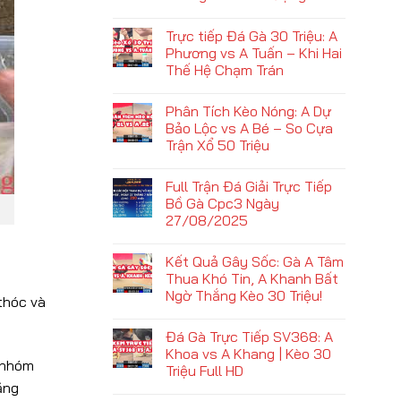
Trực tiếp Đá Gà 30 Triệu: A
Phương vs A Tuấn – Khi Hai
Thế Hệ Chạm Trán
Phân Tích Kèo Nóng: A Dự
Bảo Lộc vs A Bé – So Cựa
Trận Xổ 50 Triệu
Full Trận Đá Giải Trực Tiếp
Bồ Gà Cpc3 Ngày
27/08/2025
Kết Quả Gây Sốc: Gà A Tâm
Thua Khó Tin, A Khanh Bất
Ngờ Thắng Kèo 30 Triệu!
thóc và
Đá Gà Trực Tiếp SV368: A
Khoa vs A Khang | Kèo 30
 nhóm
Triệu Full HD
ăng