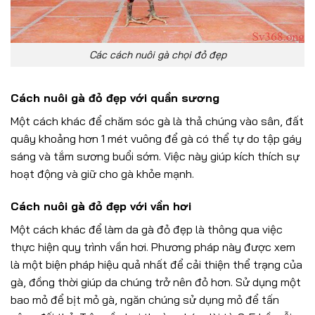
Các cách nuôi gà chọi đỏ đẹp
Cách nuôi gà đỏ đẹp với quần sương
Một cách khác để chăm sóc gà là thả chúng vào sân, đất
quây khoảng hơn 1 mét vuông để gà có thể tự do tập gáy
sáng và tắm sương buổi sớm. Việc này giúp kích thích sự
hoạt động và giữ cho gà khỏe mạnh.
Cách nuôi gà đỏ đẹp với vần hơi
Một cách khác để làm da gà đỏ đẹp là thông qua việc
thực hiện quy trình vần hơi. Phương pháp này được xem
là một biện pháp hiệu quả nhất để cải thiện thể trạng của
gà, đồng thời giúp da chúng trở nên đỏ hơn.
Sử dụng một
bao mỏ để bịt mỏ gà, ngăn chúng sử dụng mỏ để tấn