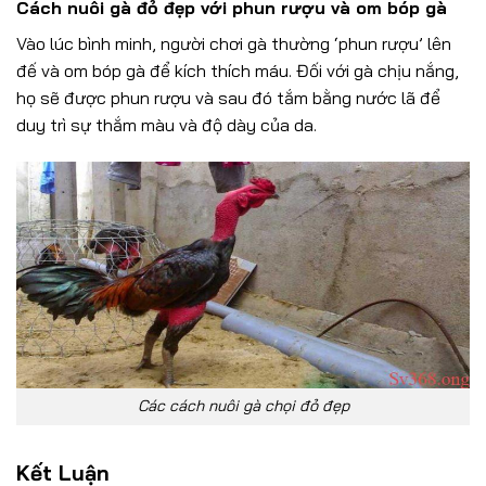
Cách nuôi gà đỏ đẹp với phun rượu và om bóp gà
Vào lúc bình minh, người chơi gà thường ‘phun rượu’ lên
đế và om bóp gà để kích thích máu. Đối với gà chịu nắng,
họ sẽ được phun rượu và sau đó tắm bằng nước lã để
duy trì sự thắm màu và độ dày của da.
Các cách nuôi gà chọi đỏ đẹp
Kế
t Luận