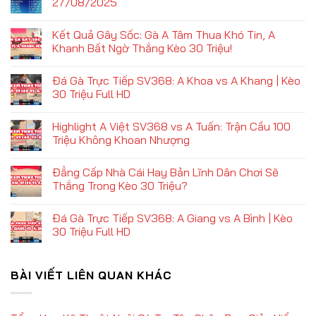
27/08/2025
Kết Quả Gây Sốc: Gà A Tâm Thua Khó Tin, A
Khanh Bất Ngờ Thắng Kèo 30 Triệu!
Đá Gà Trực Tiếp SV368: A Khoa vs A Khang | Kèo
30 Triệu Full HD
Highlight A Việt SV368 vs A Tuấn: Trận Cầu 100
Triệu Không Khoan Nhượng
Đẳng Cấp Nhà Cái Hay Bản Lĩnh Dân Chơi Sẽ
Thắng Trong Kèo 30 Triệu?
Đá Gà Trực Tiếp SV368: A Giang vs A Bình | Kèo
30 Triệu Full HD
BÀI VIẾT LIÊN QUAN KHÁC