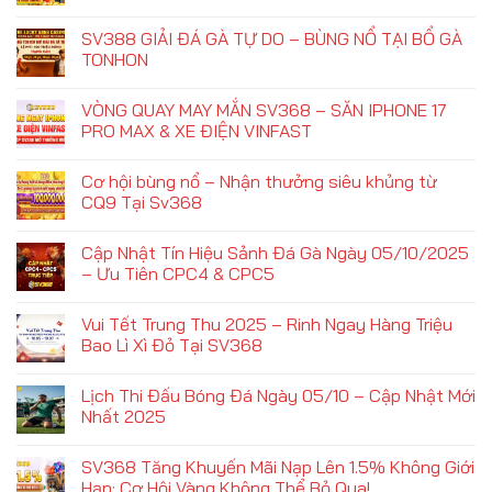
SV388 GIẢI ĐÁ GÀ TỰ DO – BÙNG NỔ TẠI BỔ GÀ
TONHON
VÒNG QUAY MAY MẮN SV368 – SĂN IPHONE 17
PRO MAX & XE ĐIỆN VINFAST
Cơ hội bùng nổ – Nhận thưởng siêu khủng từ
CQ9 Tại Sv368
Cập Nhật Tín Hiệu Sảnh Đá Gà Ngày 05/10/2025
– Ưu Tiên CPC4 & CPC5
Vui Tết Trung Thu 2025 – Rinh Ngay Hàng Triệu
Bao Lì Xì Đỏ Tại SV368
Lịch Thi Đấu Bóng Đá Ngày 05/10 – Cập Nhật Mới
Nhất 2025
SV368 Tăng Khuyến Mãi Nạp Lên 1.5% Không Giới
Hạn: Cơ Hội Vàng Không Thể Bỏ Qua!