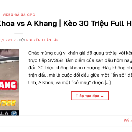
VIDEO ĐÁ GÀ CPC
hoa vs A Khang | Kèo 30 Triệu Full 
3/07/2025
BỞI
NGUYỄN TUẤN TÂN
Chào mừng quý vị khán giả đã quay trở lại với k
trực tiếp SV368! Tâm điểm của sàn đấu hôm nay
đấu 30 triệu không khoan nhượng. Đây không ch
trận đấu, mà là cuộc đối đầu giữa một “ẩn số” đ
lĩnh, A Khoa, và một “cỗ máy” được […]
Tiếp tục đọc
→
Để l