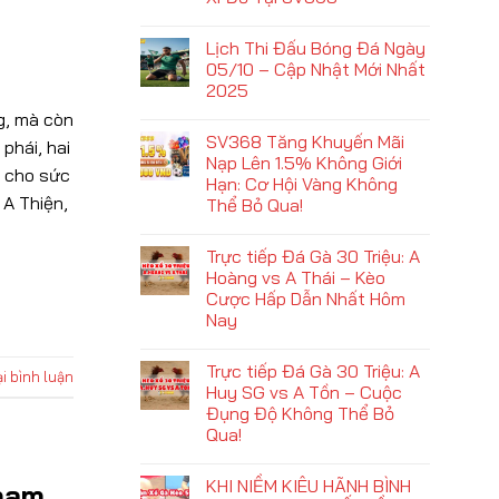
Lịch Thi Đấu Bóng Đá Ngày
05/10 – Cập Nhật Mới Nhất
2025
g, mà còn
SV368 Tăng Khuyến Mãi
phái, hai
Nạp Lên 1.5% Không Giới
n cho sức
Hạn: Cơ Hội Vàng Không
 A Thiện,
Thể Bỏ Qua!
Trực tiếp Đá Gà 30 Triệu: A
Hoàng vs A Thái – Kèo
Cược Hấp Dẫn Nhất Hôm
Nay
Trực tiếp Đá Gà 30 Triệu: A
ại bình luận
Huy SG vs A Tồn – Cuộc
Đụng Độ Không Thể Bỏ
Qua!
KHI NIỀM KIÊU HÃNH BÌNH
Chạm