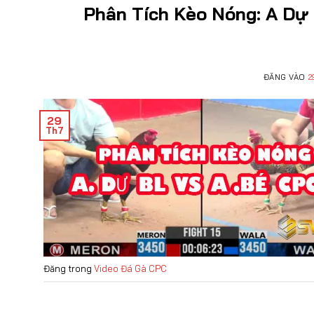
Phân Tích Kèo Nóng: A Dự 
ĐĂNG VÀO
2
29
Th7
Đăng trong
Video Đá Gà CPC