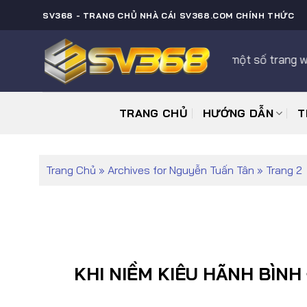
Bỏ
SV368 - TRANG CHỦ NHÀ CÁI SV368.COM CHÍNH THỨC
qua
nội
8 XIN THÔNG BÁO! Hiện nay có một số trang website giả mạo 
dung
TRANG CHỦ
HƯỚNG DẪN
T
Trang Chủ
»
Archives for Nguyễn Tuấn Tân
»
Trang 2
KHI NIỀM KIÊU HÃNH BÌNH 