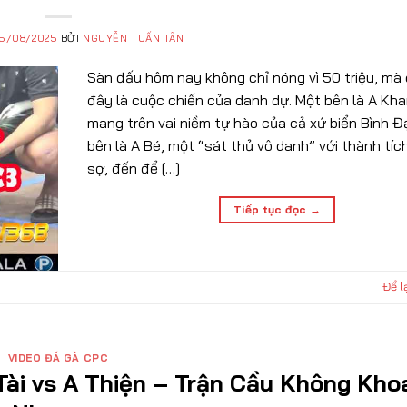
5/08/2025
BỞI
NGUYỄN TUẤN TÂN
Sàn đấu hôm nay không chỉ nóng vì 50 triệu, mà 
đây là cuộc chiến của danh dự. Một bên là A Kha
mang trên vai niềm tự hào của cả xứ biển Bình Đạ
bên là A Bé, một “sát thủ vô danh” với thành tíc
sợ, đến để […]
Tiếp tục đọc
→
Để l
VIDEO ĐÁ GÀ CPC
 Tài vs A Thiện – Trận Cầu Không Kho