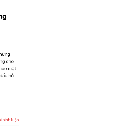
ng
những
ong chờ
theo một
 dấu hỏi
ại bình luận