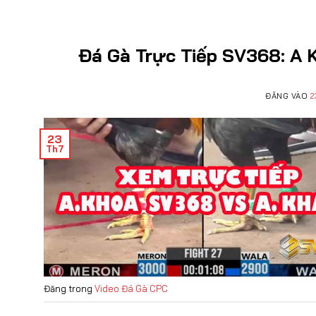
Đá Gà Trực Tiếp SV368: A K
ĐĂNG VÀO
2
23
Th7
Đăng trong
Video Đá Gà CPC