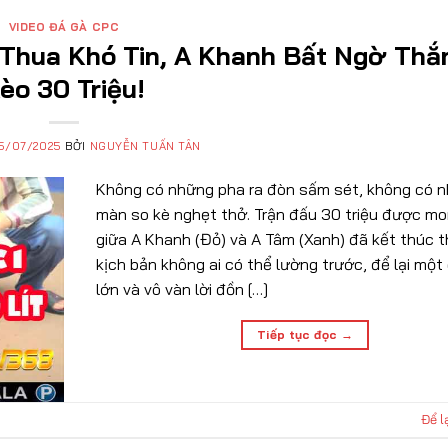
VIDEO ĐÁ GÀ CPC
 Thua Khó Tin, A Khanh Bất Ngờ Thắ
èo 30 Triệu!
5/07/2025
BỞI
NGUYỄN TUẤN TÂN
Không có những pha ra đòn sấm sét, không có 
màn so kè nghẹt thở. Trận đấu 30 triệu được m
giữa A Khanh (Đỏ) và A Tâm (Xanh) đã kết thúc 
kịch bản không ai có thể lường trước, để lại một
lớn và vô vàn lời đồn […]
Tiếp tục đọc
→
Để l