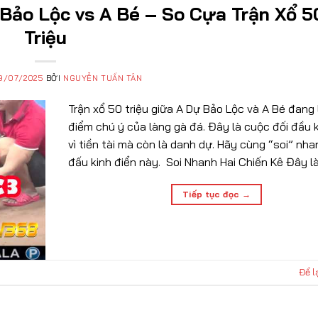
Bảo Lộc vs A Bé – So Cựa Trận Xổ 5
Triệu
9/07/2025
BỞI
NGUYỄN TUẤN TÂN
Trận xổ 50 triệu giữa A Dự Bảo Lộc và A Bé đang
điểm chú ý của làng gà đá. Đây là cuộc đối đầu 
vì tiền tài mà còn là danh dự. Hãy cùng “soi” nh
đấu kinh điển này. Soi Nhanh Hai Chiến Kê Đây là
Tiếp tục đọc
→
Để l