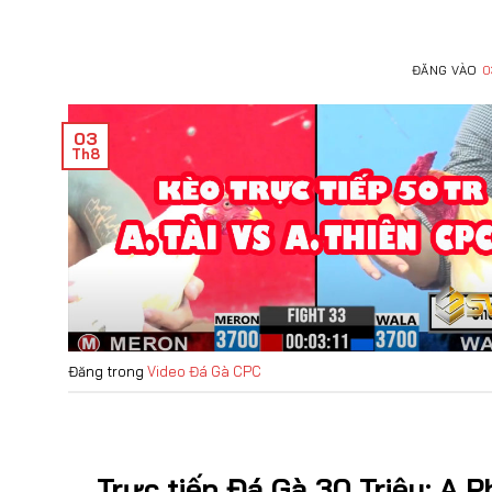
ĐĂNG VÀO
0
03
Th8
Đăng trong
Video Đá Gà CPC
Trực tiếp Đá Gà 30 Triệu: A 