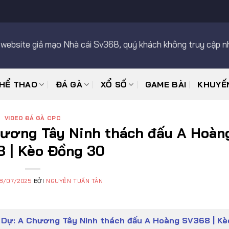
mạo Nhà cái Sv368, quý khách không truy cập những đường li
HỂ THAO
ĐÁ GÀ
XỔ SỐ
GAME BÀI
KHUYẾN
VIDEO ĐÁ GÀ CPC
hương Tây Ninh thách đấu A Hoàn
 | Kèo Đồng 30
8/07/2025
BỞI
NGUYỄN TUẤN TÂN
 Dự: A Chương Tây Ninh thách đấu A Hoàng SV368 | Kè