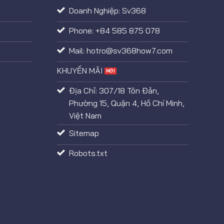
Doanh Nghiệp: Sv368
Phone: +84 585 875 078
Mail:
hotro@sv368how7.com
KHUYẾN MÃI
Địa Chỉ: 307/18 Tôn Đản,
Phường 15, Quận 4, Hồ Chí Minh,
Việt Nam
Sitemap
Robots.txt