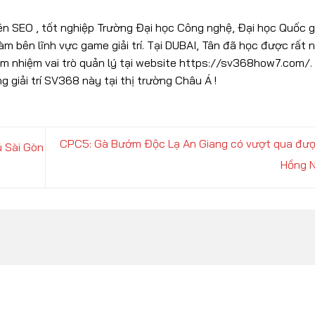
n SEO , tốt nghiệp Trường Đại học Công nghệ, Đại học Quốc gi
m bên lĩnh vực game giải trí. Tại DUBAI, Tân đã học được rất n
ảm nhiệm vai trò quản lý tại website https://sv368how7.com/.
giải trí SV368 này tại thị trường Châu Á !
CPC5: Gà Bướm Độc Lạ An Giang có vượt qua đư
ú Sài Gòn
Hồng 