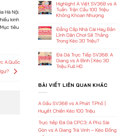
Highlight A Việt SV368 vs A
Tuấn: Trận Cầu 100 Triệu
a Hà Nội.
Không Khoan Nhượng
hiều kinh
 Mục tiêu
Đẳng Cấp Nhà Cái Hay Bản
Lĩnh Dân Chơi Sẽ Thắng
Trong Kèo 30 Triệu?
Đá Gà Trực Tiếp SV368: A
Giang vs A Bình | Kèo 30
ợc A.Quốc
Triệu Full HD
Ngự?
BÀI VIẾT LIÊN QUAN KHÁC
A Gấu SV368 vs A Phát T.Phố |
Huyết Chiến Kèo 100 Triệu
Trực tiếp Đá Gà CPC3: A Phú Sài
Gòn vs A Giang Trà Vinh – Kèo Đồng