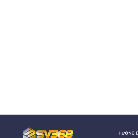
HƯỚNG 