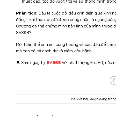
thuật cao, tốc độ vượt trội và sự thông minh trong
Phân tích:
Đây là cuộc đối đầu kinh điển giữa kinh n
đồng”, khi thực lực đã được công nhận là ngang bằng
Chương có thể chứng minh bản lĩnh của mình trước đạ
SV368?
Mời toàn thể anh em cùng hướng về sàn đấu để theo dõ
mà còn có cả danh dự và niềm kiêu hãnh.
🔔 Xem ngay tại
SV368
với chất lượng Full HD, sắc 
Bài viết này được đăng tron