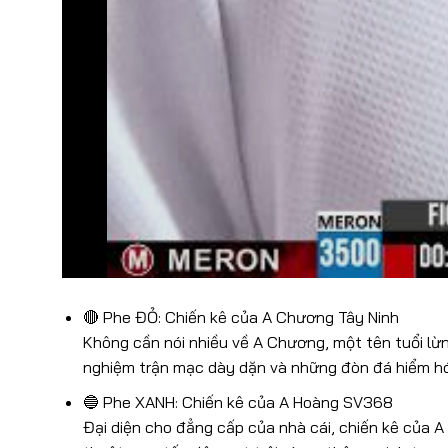
🔴 Phe ĐỎ: Chiến kê của A Chương Tây Ninh
Không cần nói nhiều về A Chương, một tên tuổi lừng
nghiệm trận mạc dày dặn và những đòn đá hiểm hóc
🔵 Phe XANH: Chiến kê của A Hoàng SV368
Đại diện cho đẳng cấp của nhà cái, chiến kê của A 