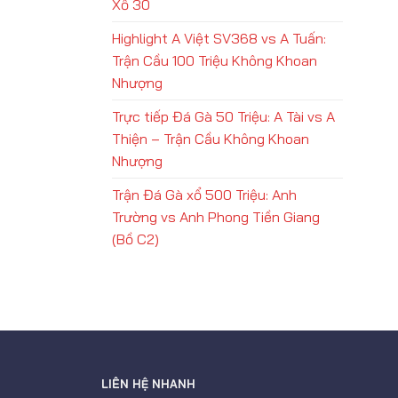
Xổ 30
Highlight A Việt SV368 vs A Tuấn:
Trận Cầu 100 Triệu Không Khoan
Nhượng
Trực tiếp Đá Gà 50 Triệu: A Tài vs A
Thiện – Trận Cầu Không Khoan
Nhượng
Trận Đá Gà xổ 500 Triệu: Anh
Trường vs Anh Phong Tiền Giang
(Bồ C2)
LIÊN HỆ NHANH