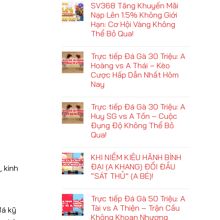
SV368 Tăng Khuyến Mãi
Nạp Lên 1.5% Không Giới
Hạn: Cơ Hội Vàng Không
Thể Bỏ Qua!
Trực tiếp Đá Gà 30 Triệu: A
Hoàng vs A Thái – Kèo
Cược Hấp Dẫn Nhất Hôm
Nay
Trực tiếp Đá Gà 30 Triệu: A
Huy SG vs A Tồn – Cuộc
Đụng Độ Không Thể Bỏ
Qua!
KHI NIỀM KIÊU HÃNH BÌNH
ĐẠI (A KHANG) ĐỐI ĐẦU
, kinh
“SÁT THỦ” (A BÉ)!
Trực tiếp Đá Gà 50 Triệu: A
Tài vs A Thiện – Trận Cầu
đá kỹ
Không Khoan Nhượng