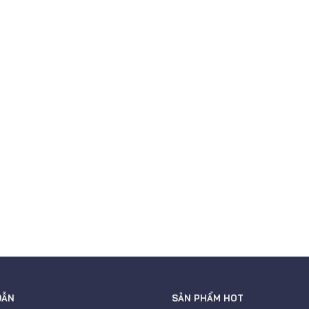
DẪN
SẢN PHẨM HOT