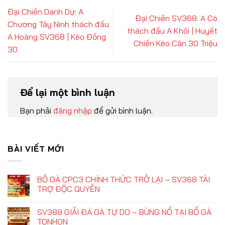
Đại Chiến Danh Dự: A
Đại Chiến SV368: A Cò
Chương Tây Ninh thách đấu
thách đấu A Khôi | Huyết
A Hoàng SV368 | Kèo Đồng
Chiến Kèo Cân 30 Triệu
30
Để lại một bình luận
Bạn phải
đăng nhập
để gửi bình luận.
BÀI VIẾT MỚI
BỒ GÀ CPC3 CHÍNH THỨC TRỞ LẠI – SV368 TÀI
TRỢ ĐỘC QUYỀN
SV388 GIẢI ĐÁ GÀ TỰ DO – BÙNG NỔ TẠI BỔ GÀ
TONHON