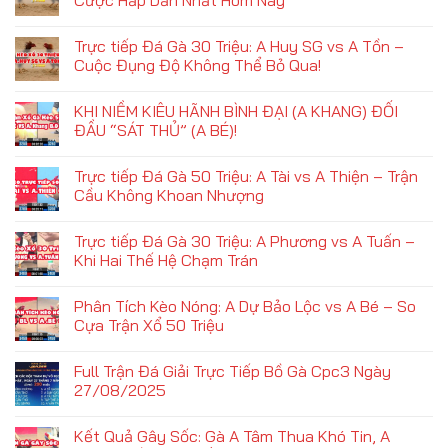
Cược Hấp Dẫn Nhất Hôm Nay
Trực tiếp Đá Gà 30 Triệu: A Huy SG vs A Tồn –
Cuộc Đụng Độ Không Thể Bỏ Qua!
KHI NIỀM KIÊU HÃNH BÌNH ĐẠI (A KHANG) ĐỐI
ĐẦU “SÁT THỦ” (A BÉ)!
Trực tiếp Đá Gà 50 Triệu: A Tài vs A Thiện – Trận
Cầu Không Khoan Nhượng
Trực tiếp Đá Gà 30 Triệu: A Phương vs A Tuấn –
Khi Hai Thế Hệ Chạm Trán
Phân Tích Kèo Nóng: A Dự Bảo Lộc vs A Bé – So
Cựa Trận Xổ 50 Triệu
Full Trận Đá Giải Trực Tiếp Bồ Gà Cpc3 Ngày
27/08/2025
Kết Quả Gây Sốc: Gà A Tâm Thua Khó Tin, A