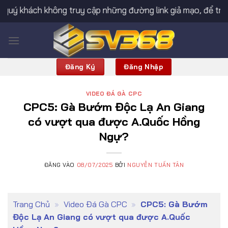
Bỏ
ách không truy cập những đường link giả mạo, để tránh mất t
qua
nội
dung
Đăng Ký
Đăng Nhập
VIDEO ĐÁ GÀ CPC
CPC5: Gà Bướm Độc Lạ An Giang
có vượt qua được A.Quốc Hồng
Ngự?
ĐĂNG VÀO
08/07/2025
BỞI
NGUYỄN TUẤN TÂN
Trang Chủ
»
Video Đá Gà CPC
»
CPC5: Gà Bướm
Độc Lạ An Giang có vượt qua được A.Quốc