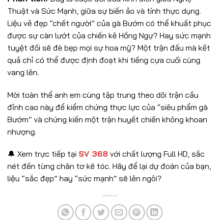
Thuật và Sức Mạnh, giữa sự biến ảo và tính thực dụng.
Liệu vẻ đẹp “chết người” của gà Bướm có thể khuất phục
được sự càn lướt của chiến kê Hồng Ngự? Hay sức mạnh
tuyệt đối sẽ đè bẹp mọi sự hoa mỹ? Một trận đấu mà kết
quả chỉ có thể được định đoạt khi tiếng cựa cuối cùng
vang lên.
Mời toàn thể anh em cùng tập trung theo dõi trận cầu
đỉnh cao này để kiểm chứng thực lực của “siêu phẩm gà
Bướm” và chứng kiến một trận huyết chiến không khoan
nhượng.
🔔 Xem trực tiếp tại
SV 368
với chất lượng Full HD, sắc
nét đến từng chân tơ kẽ tóc. Hãy để lại dự đoán của bạn,
liệu “sắc đẹp” hay “sức mạnh” sẽ lên ngôi?