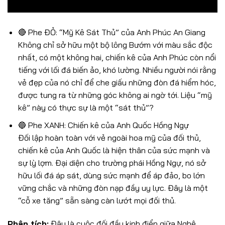
🔴 Phe ĐỎ: “Mỹ Kê Sát Thủ” của Anh Phúc An Giang
Không chỉ sở hữu một bộ lông Bướm với màu sắc độc
nhất, có một không hai, chiến kê của Anh Phúc còn nổi
tiếng với lối đá biến ảo, khó lường. Nhiều người nói rằng
vẻ đẹp của nó chỉ để che giấu những đòn đá hiểm hóc,
được tung ra từ những góc không ai ngờ tới. Liệu “mỹ
kê” này có thực sự là một “sát thủ”?
🔵 Phe XANH: Chiến kê của Anh Quốc Hồng Ngự
Đối lập hoàn toàn với vẻ ngoài hoa mỹ của đối thủ,
chiến kê của Anh Quốc là hiện thân của sức mạnh và
sự lỳ lợm. Đại diện cho trường phái Hồng Ngự, nó sở
hữu lối đá áp sát, dùng sức mạnh để áp đảo, bo lớn
vững chắc và những đòn nạp đầy uy lực. Đây là một
“cỗ xe tăng” sẵn sàng càn lướt mọi đối thủ.
Phân tích:
Đây là cuộc đối đầu kinh điển giữa Nghệ