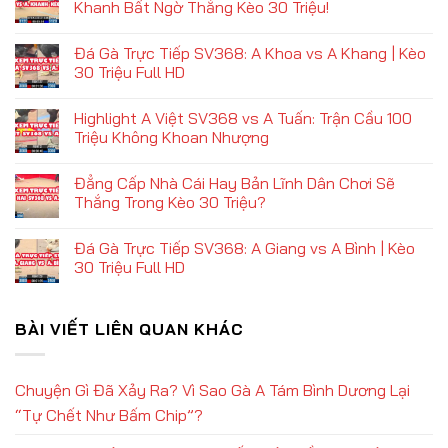
Khanh Bất Ngờ Thắng Kèo 30 Triệu!
Đá Gà Trực Tiếp SV368: A Khoa vs A Khang | Kèo
30 Triệu Full HD
Highlight A Việt SV368 vs A Tuấn: Trận Cầu 100
Triệu Không Khoan Nhượng
Đẳng Cấp Nhà Cái Hay Bản Lĩnh Dân Chơi Sẽ
Thắng Trong Kèo 30 Triệu?
Đá Gà Trực Tiếp SV368: A Giang vs A Bình | Kèo
30 Triệu Full HD
BÀI VIẾT LIÊN QUAN KHÁC
Chuyện Gì Đã Xảy Ra? Vì Sao Gà A Tám Bình Dương Lại
“Tự Chết Như Bấm Chip”?