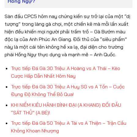
Hồng Ngự?
Sàn đấu CPC5 hôm nay chứng kiến sự trở lại của một “dị
tượng” trong làng gà chọi, một chiến kê mà mỗi lần xuất
hiện đều khiến mọi người phải trầm trồ – Gà Bướm màu
độc lạ của Anh Phúc An Giang. Đối thủ của “siêu phẩm”
này là một cái tên không hề xa lạ, đại diện cho trường
phái Hồng Ngự thực dụng và mạnh mẽ – Anh Quốc.
Trực tiếp Đá Gà 30 Triệu: A Hoàng vs A Thái – Kèo
Cược Hấp Dẫn Nhất Hôm Nay
Trực tiếp Đá Gà 30 Triệu: A Huy SG vs A Tồn – Cuộc
Đụng Độ Không Thể Bỏ Qua!
KHI NIỀM KIÊU HÃNH BÌNH ĐẠI (A KHANG) ĐỐI ĐẦU
“SÁT THỦ” (A BÉ)!
Trực tiếp Đá Gà 50 Triệu: A Tài vs A Thiện – Trận Cầu
Không Khoan Nhượng