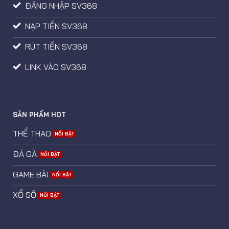
ĐĂNG NHẬP SV368
NẠP TIỀN SV368
RÚT TIỀN SV368
LINK VÀO SV368
SẢN PHẨM HOT
THỂ THAO
ĐÁ GÀ
GAME BÀI
XỔ SỐ