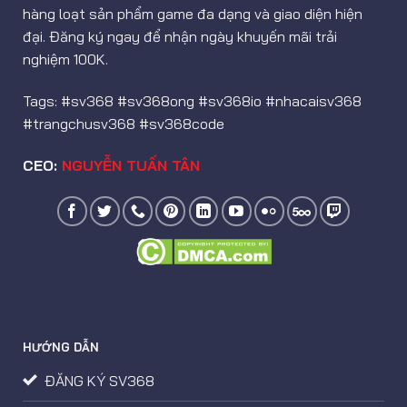
hàng loạt sản phẩm game đa dạng và giao diện hiện
đại. Đăng ký ngay để nhận ngày khuyến mãi trải
nghiệm 100K.
Tags: #sv368 #sv368ong #sv368io #nhacaisv368
#trangchusv368 #sv368code
CEO:
NGUYỄN TUẤN TÂN
HƯỚNG DẪN
ĐĂNG KÝ SV368