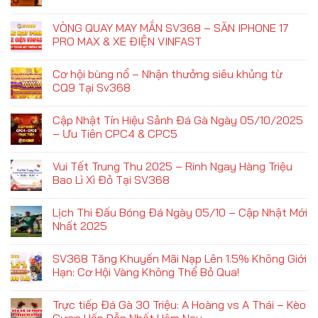
VÒNG QUAY MAY MẮN SV368 – SĂN IPHONE 17
PRO MAX & XE ĐIỆN VINFAST
Cơ hội bùng nổ – Nhận thưởng siêu khủng từ
CQ9 Tại Sv368
Cập Nhật Tín Hiệu Sảnh Đá Gà Ngày 05/10/2025
– Ưu Tiên CPC4 & CPC5
Vui Tết Trung Thu 2025 – Rinh Ngay Hàng Triệu
Bao Lì Xì Đỏ Tại SV368
Lịch Thi Đấu Bóng Đá Ngày 05/10 – Cập Nhật Mới
Nhất 2025
SV368 Tăng Khuyến Mãi Nạp Lên 1.5% Không Giới
Hạn: Cơ Hội Vàng Không Thể Bỏ Qua!
Trực tiếp Đá Gà 30 Triệu: A Hoàng vs A Thái – Kèo