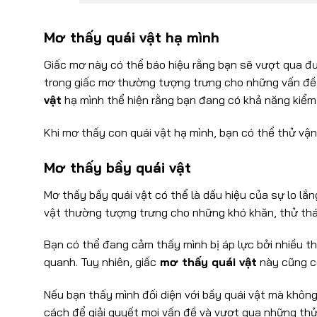
Mơ thấy quái vật hạ mình
Giấc mơ này có thể báo hiệu rằng bạn sẽ vượt qua đ
trong giấc mơ thường tượng trưng cho những vấn đề, 
vật
hạ mình thể hiện rằng bạn đang có khả năng kiểm
Khi mơ thấy con quái vật hạ mình, bạn có thể thử vậ
Mơ thấy bầy quái vật
Mơ thấy bầy quái vật có thể là dấu hiệu của sự lo lắ
vật thường tượng trưng cho những khó khăn, thử thá
Bạn có thể đang cảm thấy mình bị áp lực bởi nhiều t
quanh.
Tuy nhiên, giấc
mơ thấy quái vật
này cũng c
Nếu bạn thấy mình đối diện với bầy quái vật mà không
cách để giải quyết mọi vấn đề và vượt qua những thử