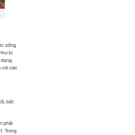
ộc sống.
như bị
i dụng
 với các
ối, bất
n phải
t. Trong