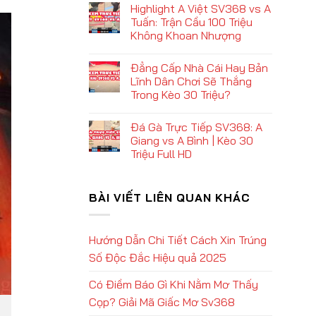
Highlight A Việt SV368 vs A
Tuấn: Trận Cầu 100 Triệu
Không Khoan Nhượng
Đẳng Cấp Nhà Cái Hay Bản
Lĩnh Dân Chơi Sẽ Thắng
Trong Kèo 30 Triệu?
Đá Gà Trực Tiếp SV368: A
Giang vs A Bình | Kèo 30
Triệu Full HD
BÀI VIẾT LIÊN QUAN KHÁC
Hướng Dẫn Chi Tiết Cách Xin Trúng
Số Độc Đắc Hiệu quả 2025
Có Điềm Báo Gì Khi Nằm Mơ Thấy
Cọp? Giải Mã Giấc Mơ Sv368