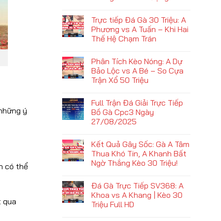
Trực tiếp Đá Gà 30 Triệu: A
Phương vs A Tuấn – Khi Hai
Thế Hệ Chạm Trán
Phân Tích Kèo Nóng: A Dự
Bảo Lộc vs A Bé – So Cựa
Trận Xổ 50 Triệu
Full Trận Đá Giải Trực Tiếp
 những ý
Bồ Gà Cpc3 Ngày
27/08/2025
Kết Quả Gây Sốc: Gà A Tâm
Thua Khó Tin, A Khanh Bất
Ngờ Thắng Kèo 30 Triệu!
n có thể
Đá Gà Trực Tiếp SV368: A
Khoa vs A Khang | Kèo 30
t qua
Triệu Full HD