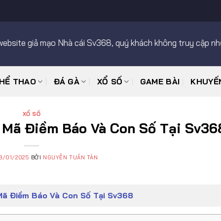
à cái Sv368, quý khách không truy cập những đường link giả 
HỂ THAO
ĐÁ GÀ
XỔ SỐ
GAME BÀI
KHUYẾN
XỔ SỐ
 Mã Điềm Báo Và Con Số Tại Sv36
13/01/2025
BỞI
NGUYỄN TUẤN TÂN
 Mã Điềm Báo Và Con Số Tại Sv368