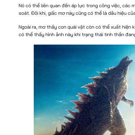
Nó có thể liên quan đến áp lực trong công việc, cá
soát. Đôi khi, giấc mơ này cũng có thể là dấu hiệu củ
Ngoài ra, mơ thấy con quái vật còn có thể xuất hiện
có thể thấy hình ảnh này khi trạng thái tinh thần đang