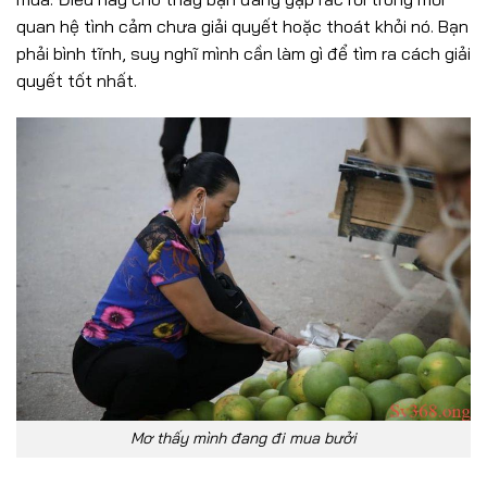
quan hệ tình cảm chưa giải quyết hoặc thoát khỏi nó. Bạn
phải bình tĩnh, suy nghĩ mình cần làm gì để tìm ra cách giải
quyết tốt nhất.
Mơ thấy mình đang đi mua bưởi