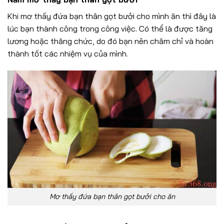
Khi mơ thấy đứa bạn thân gọt bưởi cho mình ăn thì đây là
lúc bạn thành công trong công việc. Có thể là được tăng
lương hoặc thăng chức, do đó bạn nên chăm chỉ và hoàn
thành tốt các nhiệm vụ của mình.
Mơ thấy đứa bạn thân gọt bưởi cho ăn