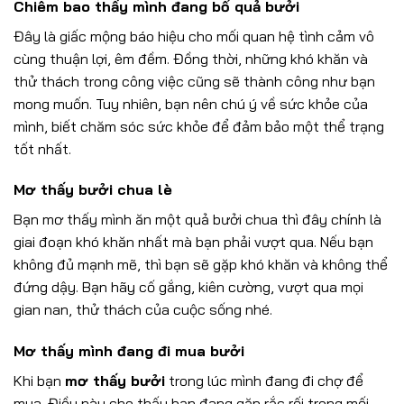
Chiêm bao thấy mình đang bổ quả bưởi
Đây là giấc mộng báo hiệu cho mối quan hệ tình cảm vô
cùng thuận lợi, êm đềm. Đồng thời, những khó khăn và
thử thách trong công việc cũng sẽ thành công như bạn
mong muốn. Tuy nhiên, bạn nên chú ý về sức khỏe của
mình, biết chăm sóc sức khỏe để đảm bảo một thể trạng
tốt nhất.
Mơ thấy bưởi chua lè
Bạn mơ thấy mình ăn một quả bưởi chua thì đây chính là
giai đoạn khó khăn nhất mà bạn phải vượt qua. Nếu bạn
không đủ mạnh mẽ, thì bạn sẽ gặp khó khăn và không thể
đứng dậy. Bạn hãy cố gắng, kiên cường, vượt qua mọi
gian nan, thử thách của cuộc sống nhé.
Mơ thấy mình đang đi mua bưởi
Khi bạn
mơ thấy bưởi
trong lúc mình đang đi chợ để
mua. Điều này cho thấy bạn đang gặp rắc rối trong mối