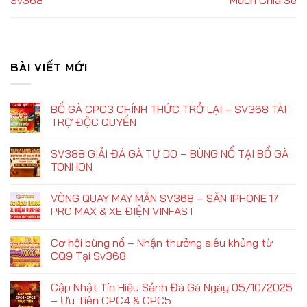
Sv368
Muốn Chia Sẻ
BÀI VIẾT MỚI
BỒ GÀ CPC3 CHÍNH THỨC TRỞ LẠI – SV368 TÀI
TRỢ ĐỘC QUYỀN
SV388 GIẢI ĐÁ GÀ TỰ DO – BÙNG NỔ TẠI BỔ GÀ
TONHON
VÒNG QUAY MAY MẮN SV368 – SĂN IPHONE 17
PRO MAX & XE ĐIỆN VINFAST
Cơ hội bùng nổ – Nhận thưởng siêu khủng từ
CQ9 Tại Sv368
Cập Nhật Tín Hiệu Sảnh Đá Gà Ngày 05/10/2025
– Ưu Tiên CPC4 & CPC5