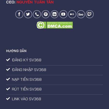
CEO:
NGUYỄN TUẤN TÂN
HƯỚNG DẪN
ĐĂNG KÝ SV368
ĐĂNG NHẬP SV368
NẠP TIỀN SV368
RÚT TIỀN SV368
LINK VÀO SV368