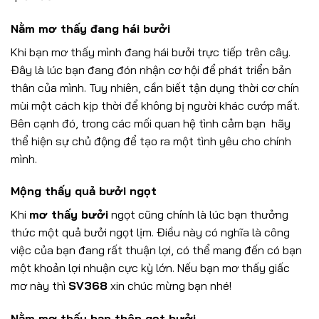
Nằm mơ thấy đang hái bưởi
Khi bạn mơ thấy mình đang hái bưởi trực tiếp trên cây.
Đây là lúc bạn đang đón nhận cơ hội để phát triển bản
thân của mình. Tuy nhiên, cần biết tận dụng thời cơ chín
mùi một cách kịp thời để không bị người khác cướp mất.
Bên cạnh đó, trong các mối quan hệ tình cảm bạn hãy
thể hiện sự chủ động để tạo ra một tình yêu cho chính
mình.
Mộng thấy quả bưởi ngọt
Khi
mơ thấy bưởi
ngọt cũng chính là lúc bạn thưởng
thức một quả bưởi ngọt lịm. Điều này có nghĩa là công
việc của bạn đang rất thuận lợi, có thể mang đến có bạn
một khoản lợi nhuận cực kỳ lớn. Nếu bạn mơ thấy giấc
mơ này thì
SV368
xin chúc mừng bạn nhé!
Nằm mơ thấy bạn thân gọt bưởi