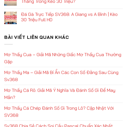
Thắng Trong Kèo 30 Triệu?
Đá Gà Trực Tiếp SV368: A Giang vs A Bình | Kèo
30 Triệu Full HD
BÀI VIẾT LIÊN QUAN KHÁC
Mơ Thấy Cua – Giải Mã Những Giấc Mơ Thấy Cua Thường
Gặp
Mơ Thấy Ma – Giải Mã Bí Ẩn Các Con Số Đằng Sau Cùng
Sv368
Mơ Thấy Cá Rô: Giải Mã Ý Nghĩa Và Đánh Số Gì Để May
Mắn?
Mơ Thấy Cá Chép Đánh Số Gì Trong Lô? Cập Nhật Với
SV368
Sv368 Chia Sẻ Cách Soi Cầu Pascal Chuẩn Xác Nhất