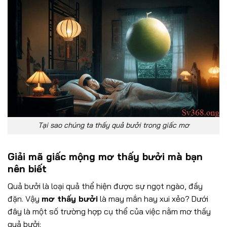
Tại sao chúng ta thấy quả bưởi trong giấc mơ
Giải mã giấc mộng mơ thấy bưởi mà bạn
nên biết
Quả bưởi là loại quả thể hiện được sự ngọt ngào, đầy
đặn. Vậy
mơ thấy bưởi
là may mắn hay xui xẻo? Dưới
đây là một số trường hợp cụ thể của việc nằm mơ thấy
quả bưởi: