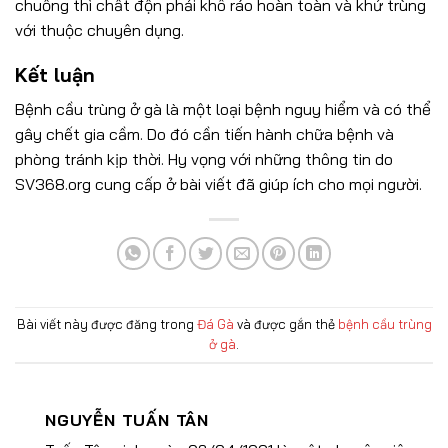
chuồng thì chất độn phải khô ráo hoàn toàn và khử trùng
với thuộc chuyên dụng.
Kết luận
Bệnh cầu trùng ở gà là một loại bệnh nguy hiểm và có thể
gây chết gia cầm. Do đó cần tiến hành chữa bệnh và
phòng tránh kịp thời. Hy vọng với những thông tin do
SV368.org cung cấp ở bài viết đã giúp ích cho mọi người.
Bài viết này được đăng trong
Đá Gà
và được gắn thẻ
bệnh cầu trùng
ở gà
.
NGUYỄN TUẤN TÂN