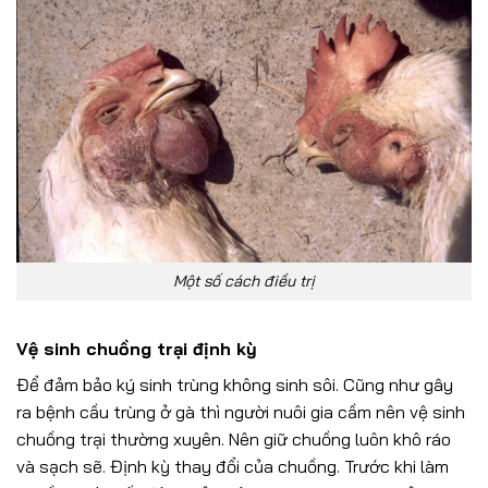
Một số cách điều trị
Vệ sinh chuồng trại định kỳ
Để đảm bảo ký sinh trùng không sinh sôi. Cũng như gây
ra bệnh cầu trùng ở gà thì người nuôi gia cầm nên vệ sinh
chuồng trại thường xuyên. Nên giữ chuồng luôn khô ráo
và sạch sẽ.
Định kỳ thay đổi của chuồng. Trước khi làm