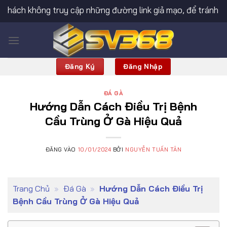
Bỏ
ng truy cập những đường link giả mạo, để tránh mất tiền tro
qua
nội
dung
Đăng Ký
Đăng Nhập
ĐÁ GÀ
Hướng Dẫn Cách Điều Trị Bệnh
Cầu Trùng Ở Gà Hiệu Quả
ĐĂNG VÀO
10/01/2024
BỞI
NGUYỄN TUẤN TÂN
Trang Chủ
»
Đá Gà
»
Hướng Dẫn Cách Điều Trị
Bệnh Cầu Trùng Ở Gà Hiệu Quả