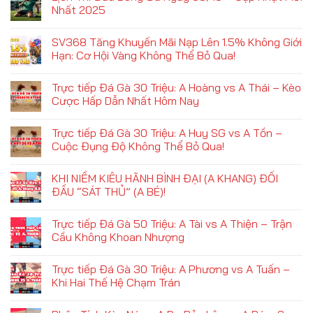
Nhất 2025
SV368 Tăng Khuyến Mãi Nạp Lên 1.5% Không Giới
Hạn: Cơ Hội Vàng Không Thể Bỏ Qua!
Trực tiếp Đá Gà 30 Triệu: A Hoàng vs A Thái – Kèo
Cược Hấp Dẫn Nhất Hôm Nay
Trực tiếp Đá Gà 30 Triệu: A Huy SG vs A Tồn –
Cuộc Đụng Độ Không Thể Bỏ Qua!
KHI NIỀM KIÊU HÃNH BÌNH ĐẠI (A KHANG) ĐỐI
ĐẦU “SÁT THỦ” (A BÉ)!
Trực tiếp Đá Gà 50 Triệu: A Tài vs A Thiện – Trận
Cầu Không Khoan Nhượng
Trực tiếp Đá Gà 30 Triệu: A Phương vs A Tuấn –
Khi Hai Thế Hệ Chạm Trán