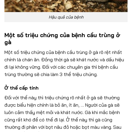
Hậu quả của bệnh
Một số triệu chứng của bệnh cầu trùng ở
gà
Một số triệu chứng của bệnh cầu trùng ở gà rõ rệt nhất
chính là chán ăn. Đồng thời gà sẽ khát nước và dấu hiệu
đi lại không vững.
Đối với các chuyên gia thì bệnh cầu
trùng thường sẽ chia làm 3 thể triệu chứng.
Ở thể cấp tính
Đối với thể này thì triệu chứng rõ nhất ở gà sẽ thường
được biểu hiện chính là bỏ ăn, ít ăn, … Người của gà sẽ
luôn cảm thấy mệt mỏi và khát nước. Gà khi mắc bệnh
cũng rất khó để có thể đi lại.
Ở thể này thì gà cũng
thường đi phân với bọt nâu đỏ hoặc bọt màu vàng. Sau