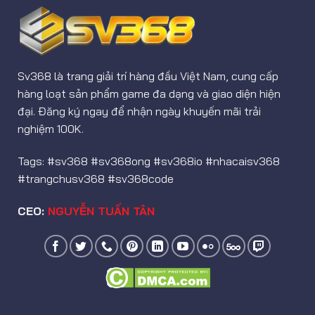
Sv368 là trang giải trí hàng đầu Việt Nam, cung cấp
hàng loạt sản phẩm game đa dạng và giao diện hiện
đại. Đăng ký ngay để nhận ngày khuyến mãi trải
nghiệm 100K.
Tags: #sv368 #sv368ong #sv368io #nhacaisv368
#trangchusv368 #sv368code
CEO:
NGUYỄN TUẤN TÂN