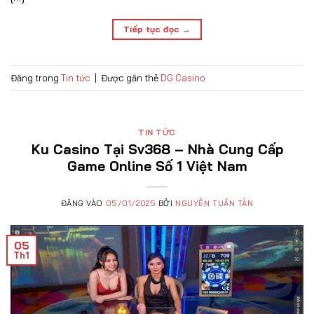
Tiếp tục đọc
→
Đăng trong
Tin tức
|
Được gắn thẻ
DG Casino
TIN TỨC
Ku Casino Tại Sv368 – Nhà Cung Cấp
Game Online Số 1 Việt Nam
ĐĂNG VÀO
05/01/2025
BỞI
NGUYỄN TUẤN TÂN
05
Th1