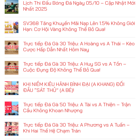
Lịch Thi Đấu Bóng Đá Ngày 05/10 – Cập Nhật Mới
Nhất 2025
SV368 Tăng Khuyến Mãi Nạp Lên 1.5% Không Giới
Hạn: Cơ Hội Vàng Không Thể Bỏ Qua!
Trực tiếp Đá Gà 30 Triệu: A Hoàng vs A Thái – Kèo
Cược Hấp Dẫn Nhất Hôm Nay
Trực tiếp Đá Gà 30 Triệu: A Huy SG vs A Tồn –
Cuộc Đụng Độ Không Thể Bỏ Qua!
KHI NIỀM KIÊU HÃNH BÌNH ĐẠI (A KHANG) ĐỐI
ĐẦU “SÁT THỦ” (A BÉ)!
Trực tiếp Đá Gà 50 Triệu: A Tài vs A Thiện – Trận
Cầu Không Khoan Nhượng
Trực tiếp Đá Gà 30 Triệu: A Phương vs A Tuấn –
Khi Hai Thế Hệ Chạm Trán