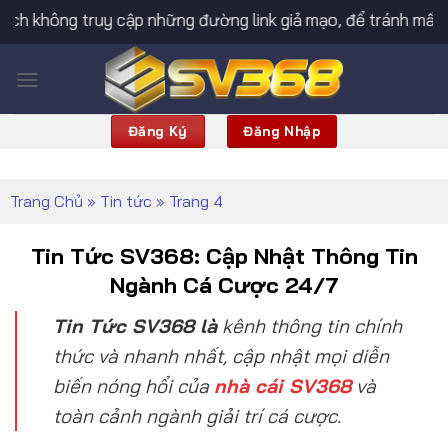
Bỏ
cập những đường link giả mạo, để tránh mất tiền trong tài 
qua
nội
dung
Đăng Ký
Đăng Nhập
Trang Chủ
»
Tin tức
»
Trang 4
Tin Tức SV368: Cập Nhật Thông Tin
Ngành Cá Cược 24/7
Tin Tức SV368 là
kênh thông tin chính
thức và nhanh nhất, cập nhật mọi diễn
biến nóng hổi của
nhà cái SV368
và
toàn cảnh ngành giải trí cá cược.