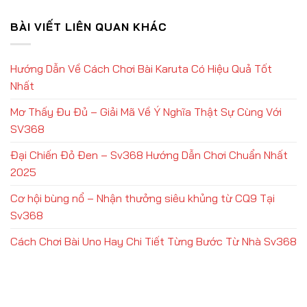
BÀI VIẾT LIÊN QUAN KHÁC
Hướng Dẫn Về Cách Chơi Bài Karuta Có Hiệu Quả Tốt
Nhất
Mơ Thấy Đu Đủ – Giải Mã Về Ý Nghĩa Thật Sự Cùng Với
SV368
Đại Chiến Đỏ Đen – Sv368 Hướng Dẫn Chơi Chuẩn Nhất
2025
Cơ hội bùng nổ – Nhận thưởng siêu khủng từ CQ9 Tại
Sv368
Cách Chơi Bài Uno Hay Chi Tiết Từng Bước Từ Nhà Sv368