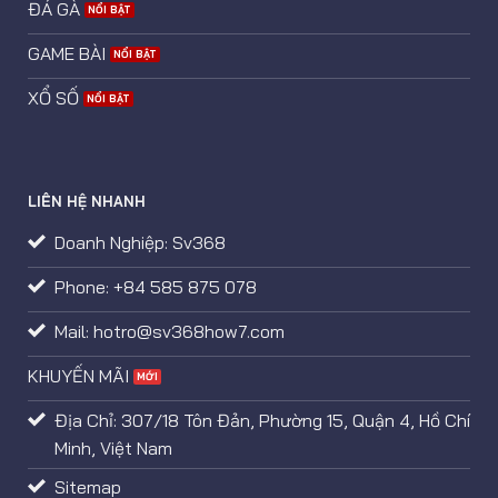
ĐÁ GÀ
GAME BÀI
XỔ SỐ
LIÊN HỆ NHANH
Doanh Nghiệp: Sv368
Phone: +84 585 875 078
Mail:
hotro@sv368how7.com
KHUYẾN MÃI
Địa Chỉ: 307/18 Tôn Đản, Phường 15, Quận 4, Hồ Chí
Minh, Việt Nam
Sitemap