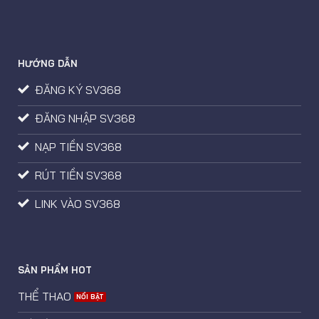
HƯỚNG DẪN
ĐĂNG KÝ SV368
ĐĂNG NHẬP SV368
NẠP TIỀN SV368
RÚT TIỀN SV368
LINK VÀO SV368
SẢN PHẨM HOT
THỂ THAO