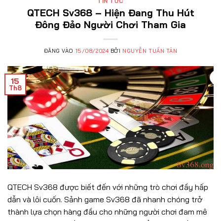
TIN TỨC
QTECH Sv368 – Hiện Đang Thu Hút
Đông Đảo Người Chơi Tham Gia
ĐĂNG VÀO
15/08/2024
BỞI
NGUYỄN TUẤN TÂN
15
Th8
QTECH Sv368 được biết đến với những trò chơi đầy hấp
dẫn và lôi cuốn. Sảnh game Sv368 đã nhanh chóng trở
thành lựa chọn hàng đầu cho những người chơi đam mê