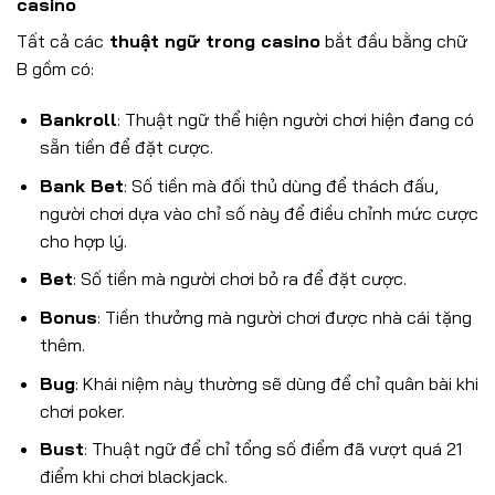
casino
Tất cả các
thuật ngữ trong casino
bắt đầu bằng chữ
B gồm có:
Bankroll
: Thuật ngữ thể hiện người chơi hiện đang có
sẵn tiền để đặt cược.
Bank Bet
: Số tiền mà đối thủ dùng để thách đấu,
người chơi dựa vào chỉ số này để điều chỉnh mức cược
cho hợp lý.
Bet
: Số tiền mà người chơi bỏ ra để đặt cược.
Bonus
: Tiền thưởng mà người chơi được nhà cái tặng
thêm.
Bug
: Khái niệm này thường sẽ dùng để chỉ quân bài khi
chơi poker.
Bust
: Thuật ngữ để chỉ tổng số điểm đã vượt quá 21
điểm khi chơi blackjack.