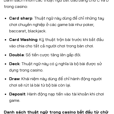
Danh sách nhóm các thuật ngữ bắt đầu bằng chữ C và D
trong casino:
Card sharp
: Thuật ngữ này dùng để chỉ những tay
chơi chuyên nghiệp ở các game bài như poker,
baccarat, blackjack.
Card Washing
: Kỹ thuật trộn bài trước khi bắt đầu
vào chia cho tất cả người chơi trong bàn chơi.
Double
: Số tiền cược tăng lên gấp đôi.
Deck
: Thuật ngữ này có ý nghĩa là bộ bài được sử
dụng trong casino.
Draw
: Khái niệm này dùng để chỉ hành động người
chơi sẽ rút lá bài từ bộ bài còn lại.
Deposit
: Hành động nạp tiền vào tài khoản khi chơi
game.
Danh sách thuật ngữ trong casino bắt đầu từ chữ