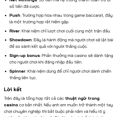
số tiền đã cược.
Push
: Trường hợp hòa nhau trong game baccarat, đầy
là một trường hợp rất hiếm gặp.
River
: Khái niệm chỉ lượt chơi cuối cùng một trận đấu.
Showdown
: Đây là hành động mà người chơi sẽ lật bài
để so sánh kết quả với người thắng cuộc.
Sign-up bonus
: Phần thưởng mà casino sẽ dành tặng
cho người chơi khi đăng nhập đầu tiên.
Spinner
: Khái niệm dùng để chỉ người chơi dành chiến
thắng liên tục.
Lời kết
Trên đây là tổng hợp tất cả các
thuật ngữ trong
casino
cơ bản nhất. Nếu anh em muốn trở thành một tay
chơi chuyên nghiệp thì bắt buộc phải nắm và hiểu rõ ý