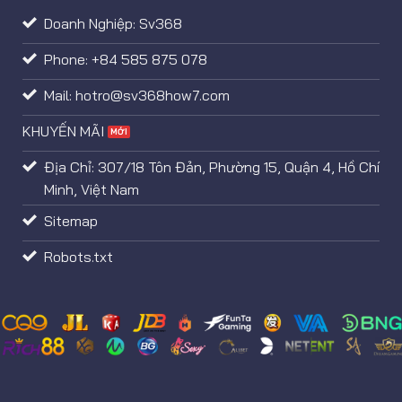
Doanh Nghiệp: Sv368
Phone: +84 585 875 078
Mail:
hotro@sv368how7.com
KHUYẾN MÃI
Địa Chỉ: 307/18 Tôn Đản, Phường 15, Quận 4, Hồ Chí
Minh, Việt Nam
Sitemap
Robots.txt