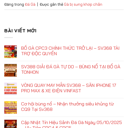
Đăng trong
Đá Gà
|
Được gắn thẻ
Gà bị sưng khớp chân
BÀI VIẾT MỚI
BỒ GÀ CPC3 CHÍNH THỨC TRỞ LẠI – SV368 TÀI
TRỢ ĐỘC QUYỀN
SV388 GIẢI ĐÁ GÀ TỰ DO – BÙNG NỔ TẠI BỔ GÀ
TONHON
VÒNG QUAY MAY MẮN SV368 – SĂN IPHONE 17
PRO MAX & XE ĐIỆN VINFAST
Cơ hội bùng nổ – Nhận thưởng siêu khủng từ
CQ9 Tại Sv368
Cập Nhật Tín Hiệu Sảnh Đá Gà Ngày 05/10/2025
– Ưu Tiên CPC4 & CPC5