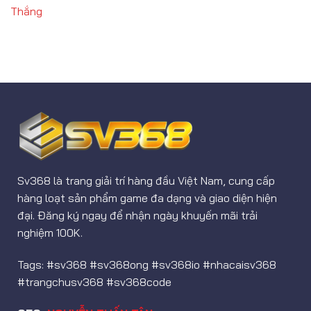
Thắng
Sv368 là trang giải trí hàng đầu Việt Nam, cung cấp
hàng loạt sản phẩm game đa dạng và giao diện hiện
đại. Đăng ký ngay để nhận ngày khuyến mãi trải
nghiệm 100K.
Tags: #sv368 #sv368ong #sv368io #nhacaisv368
#trangchusv368 #sv368code