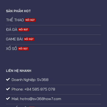
SẢN PHẨM HOT
THỂ THAO
ĐÁ GÀ
GAME BÀI
XỔ SỐ
LIÊN HỆ NHANH
Doanh Nghiệp: Sv368
Phone: +84 585 875 078
Mail:
hotro@sv368how7.com