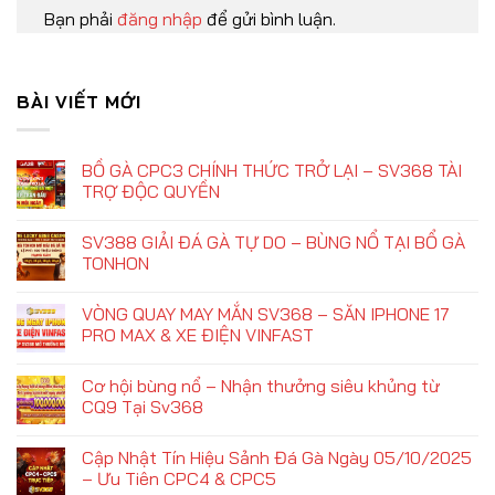
Bạn phải
đăng nhập
để gửi bình luận.
BÀI VIẾT MỚI
BỒ GÀ CPC3 CHÍNH THỨC TRỞ LẠI – SV368 TÀI
TRỢ ĐỘC QUYỀN
SV388 GIẢI ĐÁ GÀ TỰ DO – BÙNG NỔ TẠI BỔ GÀ
TONHON
VÒNG QUAY MAY MẮN SV368 – SĂN IPHONE 17
PRO MAX & XE ĐIỆN VINFAST
Cơ hội bùng nổ – Nhận thưởng siêu khủng từ
CQ9 Tại Sv368
Cập Nhật Tín Hiệu Sảnh Đá Gà Ngày 05/10/2025
– Ưu Tiên CPC4 & CPC5