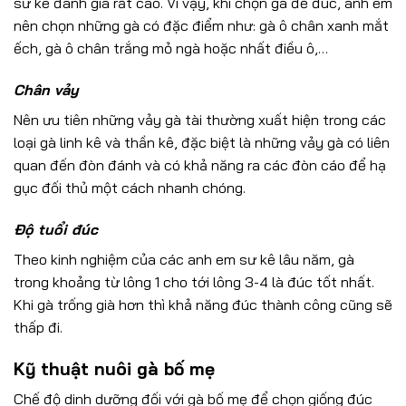
sư kê đánh giá rất cao. Vì vậy, khi chọn gà để đúc, anh em
nên chọn những gà có đặc điểm như: gà ô chân xanh mắt
ếch,
gà ô chân trắng mỏ ngà hoặc nhất điều ô,…
Chân vảy
Nên ưu tiên những vảy gà tài thường xuất hiện trong các
loại gà linh kê và thần kê, đặc biệt là những vảy gà có liên
quan đến đòn đánh và có khả năng ra các đòn cáo để hạ
gục đối thủ một cách nhanh chóng.
Độ tuổi đúc
Theo kinh nghiệm của các anh em sư kê lâu năm, gà
trong khoảng từ lông 1 cho tới lông 3-4 là đúc tốt nhất.
Khi gà trống già hơn thì khả năng đúc thành công cũng sẽ
thấp đi.
Kỹ thuật nuôi gà bố mẹ
Chế độ dinh dưỡng đối với gà bố mẹ để chọn giống đúc