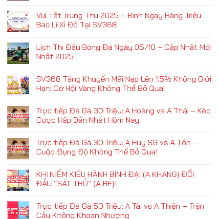
Vui Tết Trung Thu 2025 – Rinh Ngay Hàng Triệu
Bao Lì Xì Đỏ Tại SV368
Lịch Thi Đấu Bóng Đá Ngày 05/10 – Cập Nhật Mới
Nhất 2025
SV368 Tăng Khuyến Mãi Nạp Lên 1.5% Không Giới
Hạn: Cơ Hội Vàng Không Thể Bỏ Qua!
Trực tiếp Đá Gà 30 Triệu: A Hoàng vs A Thái – Kèo
Cược Hấp Dẫn Nhất Hôm Nay
Trực tiếp Đá Gà 30 Triệu: A Huy SG vs A Tồn –
Cuộc Đụng Độ Không Thể Bỏ Qua!
KHI NIỀM KIÊU HÃNH BÌNH ĐẠI (A KHANG) ĐỐI
ĐẦU “SÁT THỦ” (A BÉ)!
Trực tiếp Đá Gà 50 Triệu: A Tài vs A Thiện – Trận
Cầu Không Khoan Nhượng