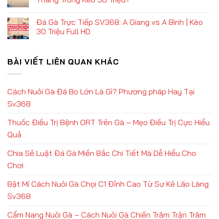
Đá Gà Trực Tiếp SV368: A Giang vs A Bình | Kèo
30 Triệu Full HD
BÀI VIẾT LIÊN QUAN KHÁC
Cách Nuôi Gà Đá Bo Lớn Là Gì? Phương pháp Hay Tại
Sv368
Thuốc Điều Trị Bệnh ORT Trên Gà – Mẹo Điều Trị Cực Hiểu
Quả
Chia Sẻ Luật Đá Gà Miền Bắc Chi Tiết Mà Dễ Hiểu Cho
Chơi
Bật Mí Cách Nuôi Gà Chọi C1 Đỉnh Cao Từ Sư Kê Lão Làng
Sv368
Cẩm Nang Nuôi Gà – Cách Nuôi Gà Chiến Trăm Trận Trăm