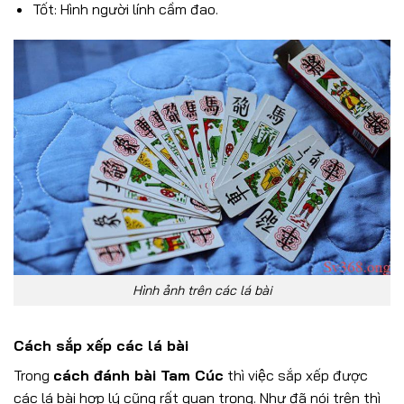
Tốt: Hình người lính cầm đao.
Hình ảnh trên các lá bài
Cách sắp xếp các lá bài
Trong
cách đánh bài Tam Cúc
thì việc sắp xếp được
các lá bài hợp lý cũng rất quan trọng. Như đã nói trên thì