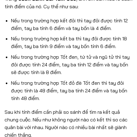
tính điểm của nó. Cụ thể như sau:
Nếu trong trường hợp kết đôi thì tay đôi được tính 12
điểm, tay ba tính 6 điểm và tay bốn là 4 điểm.
Nếu trong trường hợp kết ba thì tay đôi được tính 18
điểm, tay ba tính 9 điểm và tay bốn tính 6 điểm.
Nếu trong trường hợp Tốt đen, tứ tử và ngũ tử thì tay
đôi được tính 24 điểm, tay ba tính 12 điểm và tay bốn
sẽ được tính là 8 điểm.
Nếu trong trường hợp Tốt đỏ đè Tốt đen thì tay đôi
được tính là 48 điểm, tay ba tính 24 điểm và tay bốn
tính 48 điểm.
Sau khi tính điểm cần phải so sánh để tìm ra kết quả
chung cuộc. Nếu như không người nào có kết thì so các
quân bài với nhau. Người nào có nhiều bài nhất sẽ giành
chiến thắng.