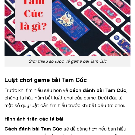
Giới thiệu sơ lược về game bài Tam Cúc
Luật chơi game bài Tam Cúc
Trước khi tìm hiểu sâu hơn về
cách đánh bài Tam Cúc
,
chúng ta hãy nắm bắt luật chơi của game. Dưới đây là
một số quy luật cần tìm hiểu trước khi bắt đầu trò chơi.
Hình ảnh trên các lá bài
Cách đánh bài Tam Cúc
sẽ dễ dàng hơn nếu bạn hiểu