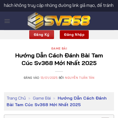
Bỏ
 truy cập những đường link giả mạo, để tránh mất tiền tron
qua
nội
dung
Đăng Ký
Đăng Nhập
GAME BÀI
Hướng Dẫn Cách Đánh Bài Tam
Cúc Sv368 Mới Nhất 2025
ĐĂNG VÀO
13/01/2025
BỞI
NGUYỄN TUẤN TÂN
Trang Chủ
»
Game Bài
»
Hướng Dẫn Cách Đánh
Bài Tam Cúc Sv368 Mới Nhất 2025