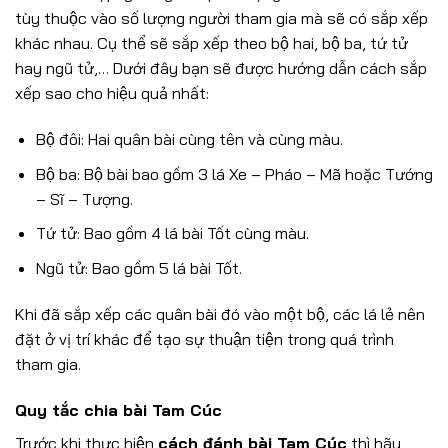
tùy thuộc vào số lượng người tham gia mà sẽ có sắp xếp
khác nhau. Cụ thể sẽ sắp xếp theo bộ hai, bộ ba, tứ tử
hay ngũ tử,… Dưới đây bạn sẽ được hướng dẫn cách sắp
xếp sao cho hiệu quả nhất:
Bộ đôi: Hai quân bài cùng tên và cùng màu.
Bộ ba: Bộ bài bao gồm 3 lá Xe – Pháo – Mã hoặc Tướng
– Sĩ – Tượng.
Tứ tử: Bao gồm 4 lá bài Tốt cùng màu.
Ngũ tử: Bao gồm 5 lá bài Tốt.
Khi đã sắp xếp các quân bài đó vào một bộ, các lá lẻ nên
đặt ở vị trí khác để tạo sự thuận tiện trong quá trình
tham gia.
Quy tắc chia bài Tam Cúc
Trước khi thực hiện
cách đánh bài Tam Cúc
thì hãy