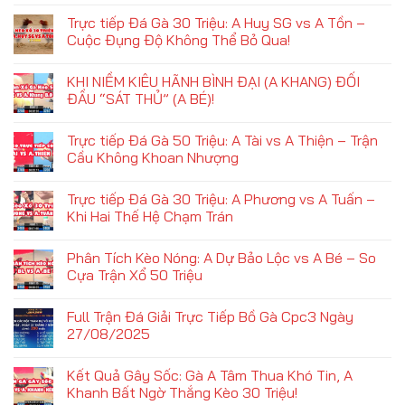
Trực tiếp Đá Gà 30 Triệu: A Huy SG vs A Tồn –
Cuộc Đụng Độ Không Thể Bỏ Qua!
KHI NIỀM KIÊU HÃNH BÌNH ĐẠI (A KHANG) ĐỐI
ĐẦU “SÁT THỦ” (A BÉ)!
Trực tiếp Đá Gà 50 Triệu: A Tài vs A Thiện – Trận
Cầu Không Khoan Nhượng
Trực tiếp Đá Gà 30 Triệu: A Phương vs A Tuấn –
Khi Hai Thế Hệ Chạm Trán
Phân Tích Kèo Nóng: A Dự Bảo Lộc vs A Bé – So
Cựa Trận Xổ 50 Triệu
Full Trận Đá Giải Trực Tiếp Bồ Gà Cpc3 Ngày
27/08/2025
Kết Quả Gây Sốc: Gà A Tâm Thua Khó Tin, A
Khanh Bất Ngờ Thắng Kèo 30 Triệu!