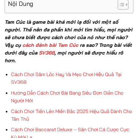
Nội Dung
Tam Cúc là game bài khá mới lạ đối với một số
người. Thế nên đa phần khi mới tìm hiểu, mọi người
sẽ chưa biết được cách chơi của nó như thế nào?
Vậy cụ
cách đánh bài Tam Cúc
ra sao? Trong bài viết
dưới đây của
SV368
, mọi người sẽ được hiểu rõ
hơn.
Cách Chơi Sâm Lốc Hay Và Mẹo Chơi Hiệu Quả Tại
SV368
Hướng Dẫn Cách Chơi Bài Bang Siêu Đơn Giản Cho
Người Mới
Cách Chơi Tiến Lên Miền Bắc 2025 Hiệu Quả Dành Cho
Tân Thủ
Cách Chơi Baccarat Deluxe – Sân Chơi Cá Cược Cực
Kỳ Mới Lạ