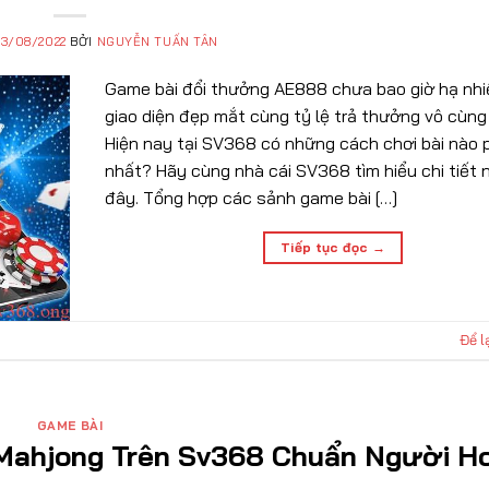
3/08/2022
BỞI
NGUYỄN TUẤN TÂN
Game bài đổi thưởng AE888 chưa bao giờ hạ nhi
giao diện đẹp mắt cùng tỷ lệ trả thưởng vô cùng
Hiện nay tại SV368 có những cách chơi bài nào 
nhất? Hãy cùng nhà cái SV368 tìm hiểu chi tiết
đây. Tổng hợp các sảnh game bài […]
Tiếp tục đọc
→
Để l
GAME BÀI
 Mahjong Trên Sv368 Chuẩn Người H