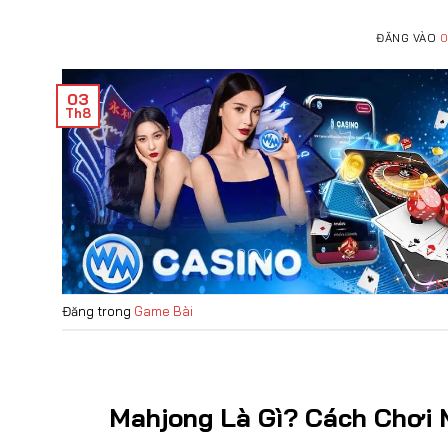
ĐĂNG VÀO
0
03
Th8
Đăng trong
Game Bài
Mahjong Là Gì? Cách Chơi