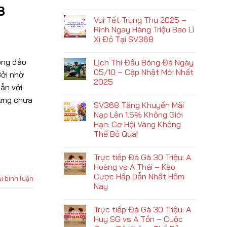
8
Vui Tết Trung Thu 2025 –
Rinh Ngay Hàng Triệu Bao Lì
Xì Đỏ Tại SV368
ông đảo
Lịch Thi Đấu Bóng Đá Ngày
05/10 – Cập Nhật Mới Nhất
Bởi nhờ
2025
dẫn với
hưng chưa
SV368 Tăng Khuyến Mãi
Nạp Lên 1.5% Không Giới
Hạn: Cơ Hội Vàng Không
Thể Bỏ Qua!
Trực tiếp Đá Gà 30 Triệu: A
Hoàng vs A Thái – Kèo
Cược Hấp Dẫn Nhất Hôm
ại bình luận
Nay
Trực tiếp Đá Gà 30 Triệu: A
Huy SG vs A Tồn – Cuộc