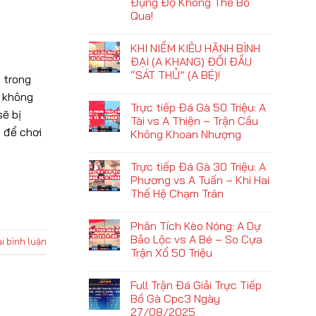
Đụng Độ Không Thể Bỏ
Qua!
KHI NIỀM KIÊU HÃNH BÌNH
ĐẠI (A KHANG) ĐỐI ĐẦU
“SÁT THỦ” (A BÉ)!
 trong
u không
Trực tiếp Đá Gà 50 Triệu: A
sẽ bị
Tài vs A Thiện – Trận Cầu
o để chơi
Không Khoan Nhượng
Trực tiếp Đá Gà 30 Triệu: A
Phương vs A Tuấn – Khi Hai
Thế Hệ Chạm Trán
Phân Tích Kèo Nóng: A Dự
Bảo Lộc vs A Bé – So Cựa
ại bình luận
Trận Xổ 50 Triệu
Full Trận Đá Giải Trực Tiếp
Bồ Gà Cpc3 Ngày
27/08/2025