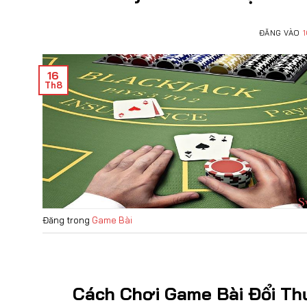
ĐĂNG VÀO
16
Th8
Đăng trong
Game Bài
Cách Chơi Game Bài Đổi Th