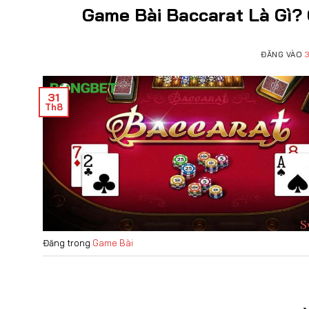
Game Bài Baccarat Là Gì?
ĐĂNG VÀO
31
Th8
Đăng trong
Game Bài