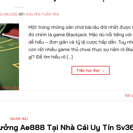
16/08/2022
BỞI
NGUYỄN TUẤN TÂN
Một trong những sân chơi bài lâu đời nhất được 
đó chính là game Blackjack. Mặc dù nổi tiếng với 
dễ hiểu – đơn giản và tỷ lệ cược hấp dẫn. Tuy nh
còn rất nhiều game thủ chưa thực sự nắm rõ Bla
gì? Để tìm hiểu rõ […]
Tiếp tục đọc
→
Để l
GAME BÀI
ưởng Ae888 Tại Nhà Cái Uy Tín Sv3