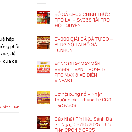
BỒ GÀ CPC3 CHÍNH THỨC
TRỞ LẠI – SV368 TÀI TRỢ
ĐỘC QUYỀN
SV388 GIẢI ĐÁ GÀ TỰ DO –
tuệ hấp
BÙNG NỔ TẠI BỔ GÀ
hông phải
TONHON
 xác, dễ
i quá dễ
VÒNG QUAY MAY MẮN
SV368 – SĂN IPHONE 17
PRO MAX & XE ĐIỆN
VINFAST
Cơ hội bùng nổ – Nhận
thưởng siêu khủng từ CQ9
Tại Sv368
ại bình luận
Cập Nhật Tín Hiệu Sảnh Đá
Gà Ngày 05/10/2025 – Ưu
Tiên CPC4 & CPC5