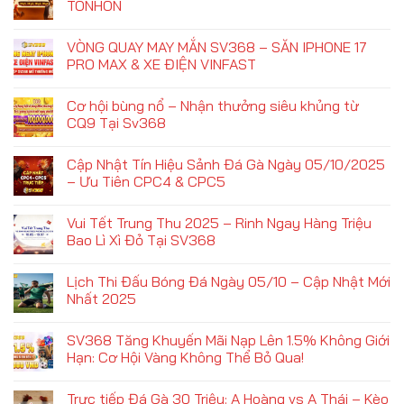
TONHON
VÒNG QUAY MAY MẮN SV368 – SĂN IPHONE 17
PRO MAX & XE ĐIỆN VINFAST
Cơ hội bùng nổ – Nhận thưởng siêu khủng từ
CQ9 Tại Sv368
Cập Nhật Tín Hiệu Sảnh Đá Gà Ngày 05/10/2025
– Ưu Tiên CPC4 & CPC5
Vui Tết Trung Thu 2025 – Rinh Ngay Hàng Triệu
Bao Lì Xì Đỏ Tại SV368
Lịch Thi Đấu Bóng Đá Ngày 05/10 – Cập Nhật Mới
Nhất 2025
SV368 Tăng Khuyến Mãi Nạp Lên 1.5% Không Giới
Hạn: Cơ Hội Vàng Không Thể Bỏ Qua!
Trực tiếp Đá Gà 30 Triệu: A Hoàng vs A Thái – Kèo