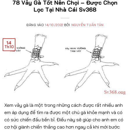
78 Vảy Gà Tốt Nên Chọi – Được Chọn
Lọc Tại Nhà Cái Sv368
ĐĂNG VÀO
14/10/2022
BỞI
NGUYỄN TUẤN TÂN
14
Th10
Xem vảy gà là một trong những cách được rất nhiều anh
em áp dụng để tìm ra được một chú gà khỏe mạnh và có
có sức chiến đấu bền bỉ. Điều này sẽ giúp cho anh em có
cơ hội giành chiến thắng cao hơn ngay cả khi mới bước