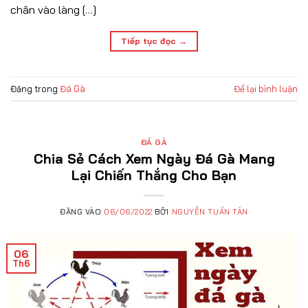
chân vào làng […]
Tiếp tục đọc
→
Đăng trong
Đá Gà
Để lại bình luận
ĐÁ GÀ
Chia Sẻ Cách Xem Ngày Đá Gà Mang
Lại Chiến Thắng Cho Bạn
ĐĂNG VÀO
06/06/2022
BỞI
NGUYỄN TUẤN TÂN
06
Th6