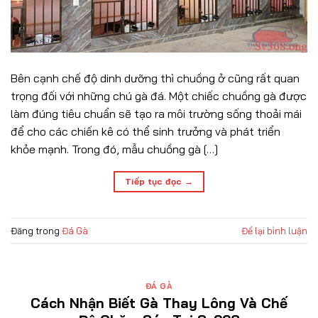
Bên cạnh chế độ dinh dưỡng thì chuồng ở cũng rất quan
trọng đối với những chú gà đá. Một chiếc chuồng gà được
làm đúng tiêu chuẩn sẽ tạo ra môi trường sống thoải mái
để cho các chiến kê có thể sinh trưởng và phát triển
khỏe mạnh. Trong đó, mẫu chuồng gà […]
Tiếp tục đọc
→
Đăng trong
Đá Gà
Để lại bình luận
ĐÁ GÀ
Cách Nhận Biết Gà Thay Lông Và Chế