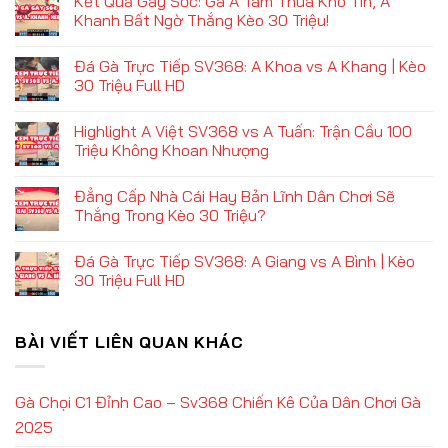
Kết Quả Gây Sốc: Gà A Tâm Thua Khó Tin, A
Khanh Bất Ngờ Thắng Kèo 30 Triệu!
Đá Gà Trực Tiếp SV368: A Khoa vs A Khang | Kèo
30 Triệu Full HD
Highlight A Việt SV368 vs A Tuấn: Trận Cầu 100
Triệu Không Khoan Nhượng
Đẳng Cấp Nhà Cái Hay Bản Lĩnh Dân Chơi Sẽ
Thắng Trong Kèo 30 Triệu?
Đá Gà Trực Tiếp SV368: A Giang vs A Bình | Kèo
30 Triệu Full HD
BÀI VIẾT LIÊN QUAN KHÁC
Gà Chọi C1 Đỉnh Cao – Sv368 Chiến Kê Của Dân Chơi Gà
2025