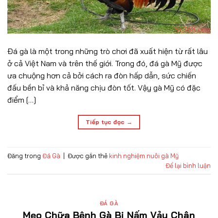
Đá gà là một trong những trò chơi đã xuất hiện từ rất lâu
ở cả Việt Nam và trên thế giới. Trong đó, đá gà Mỹ được
ưa chuộng hơn cả bởi cách ra đòn hấp dẫn, sức chiến
đấu bền bỉ và khả năng chịu đòn tốt. Vậy gà Mỹ có đặc
điểm […]
Tiếp tục đọc
→
Đăng trong
Đá Gà
|
Được gắn thẻ
kinh nghiệm nuôi gà Mỹ
Để lại bình luận
ĐÁ GÀ
Mẹo Chữa Bệnh Gà Bị Nấm Vảy Chân