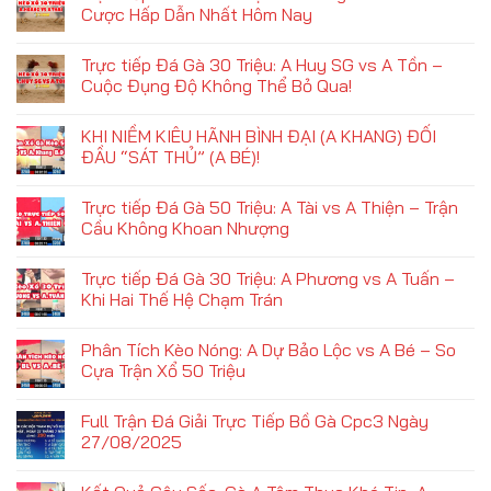
Cược Hấp Dẫn Nhất Hôm Nay
Trực tiếp Đá Gà 30 Triệu: A Huy SG vs A Tồn –
Cuộc Đụng Độ Không Thể Bỏ Qua!
KHI NIỀM KIÊU HÃNH BÌNH ĐẠI (A KHANG) ĐỐI
ĐẦU “SÁT THỦ” (A BÉ)!
Trực tiếp Đá Gà 50 Triệu: A Tài vs A Thiện – Trận
Cầu Không Khoan Nhượng
Trực tiếp Đá Gà 30 Triệu: A Phương vs A Tuấn –
Khi Hai Thế Hệ Chạm Trán
Phân Tích Kèo Nóng: A Dự Bảo Lộc vs A Bé – So
Cựa Trận Xổ 50 Triệu
Full Trận Đá Giải Trực Tiếp Bồ Gà Cpc3 Ngày
27/08/2025