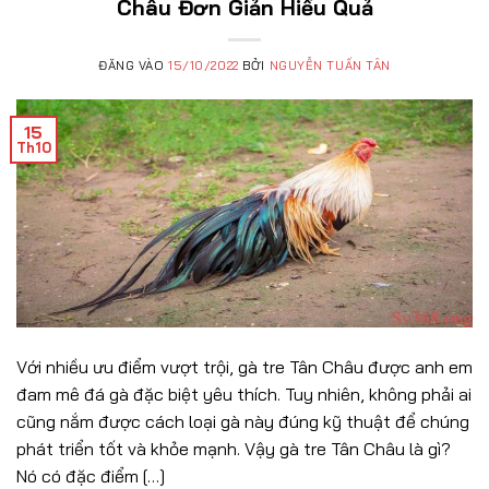
Châu Đơn Giản Hiểu Quả
ĐĂNG VÀO
15/10/2022
BỞI
NGUYỄN TUẤN TÂN
15
Th10
Với nhiều ưu điểm vượt trội, gà tre Tân Châu được anh em
đam mê đá gà đặc biệt yêu thích. Tuy nhiên, không phải ai
cũng nắm được cách loại gà này đúng kỹ thuật để chúng
phát triển tốt và khỏe mạnh. Vậy gà tre Tân Châu là gì?
Nó có đặc điểm […]