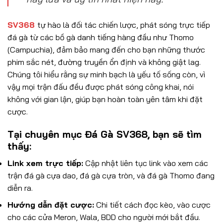
SV368
tự hào là đối tác chiến lược, phát sóng trực tiếp
đá gà từ các bồ gà danh tiếng hàng đầu như Thomo
(Campuchia), đảm bảo mang đến cho bạn những thước
phim sắc nét, đường truyền ổn định và không giật lag.
Chúng tôi hiểu rằng sự minh bạch là yếu tố sống còn, vì
vậy mọi trận đấu đều được phát sóng công khai, nói
không với gian lận, giúp bạn hoàn toàn yên tâm khi đặt
cược.
Tại chuyên mục Đá Gà SV368, bạn sẽ tìm
thấy:
Link xem trực tiếp:
Cập nhật liên tục link vào xem các
trận đá gà cựa dao, đá gà cựa tròn, và đá gà Thomo đang
diễn ra.
Hướng dẫn đặt cược:
Chi tiết cách đọc kèo, vào cược
cho các cửa Meron, Wala, BDD cho người mới bắt đầu.