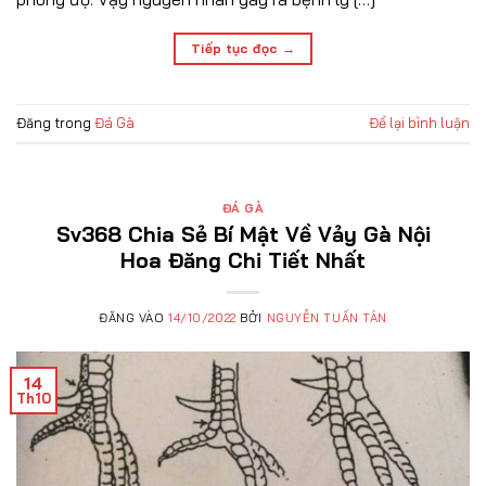
Tiếp tục đọc
→
Đăng trong
Đá Gà
Để lại bình luận
ĐÁ GÀ
Sv368 Chia Sẻ Bí Mật Về Vảy Gà Nội
Hoa Đăng Chi Tiết Nhất
ĐĂNG VÀO
14/10/2022
BỞI
NGUYỄN TUẤN TÂN
14
Th10