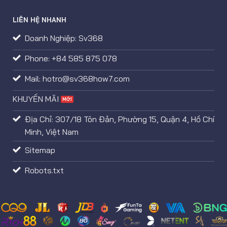
LIÊN HỆ NHANH
Doanh Nghiệp: Sv368
Phone: +84 585 875 078
Mail:
hotro@sv368how7.com
KHUYẾN MÃI
Địa Chỉ: 307/18 Tôn Đản, Phường 15, Quận 4, Hồ Chí
Minh, Việt Nam
Sitemap
Robots.txt